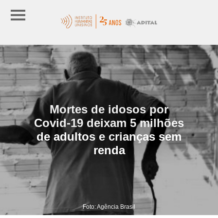
Mortes de idosos por
Covid-19 deixam 5 milhões
de adultos e crianças sem
renda
Foto: Agência Brasil