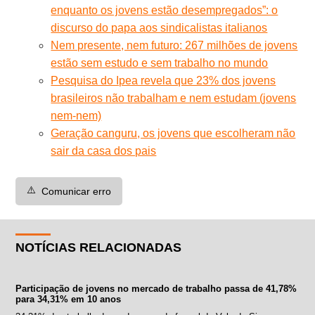
enquanto os jovens estão desempregados”: o
discurso do papa aos sindicalistas italianos
Nem presente, nem futuro: 267 milhões de jovens
estão sem estudo e sem trabalho no mundo
Pesquisa do Ipea revela que 23% dos jovens
brasileiros não trabalham e nem estudam (jovens
nem-nem)
Geração canguru, os jovens que escolheram não
sair da casa dos pais
⚠️
Comunicar erro
NOTÍCIAS RELACIONADAS
Participação de jovens no mercado de trabalho passa de 41,78%
para 34,31% em 10 anos