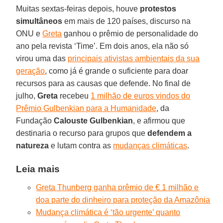
Muitas sextas-feiras depois, houve
protestos
simultâneos
em mais de 120 países, discurso na
ONU e
Greta
ganhou o prêmio de personalidade do
ano pela revista ‘Time’. Em dois anos, ela não só
virou uma das
principais ativistas ambientais da sua
geração
, como já é grande o suficiente para doar
recursos para as causas que defende. No final de
julho,
Greta
recebeu
1 milhão de euros vindos do
Prêmio Gulbenkian para a Humanidade
, da
Fundação
Calouste Gulbenkian
, e afirmou que
destinaria o recurso para grupos que
defendem a
natureza
e lutam contra as
mudanças climáticas
.
Leia mais
Greta Thunberg ganha prêmio de € 1 milhão e
doa parte do dinheiro para proteção da Amazônia
Mudança climática é ‘tão urgente’ quanto