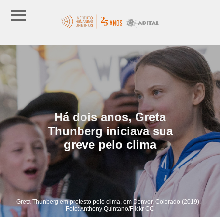
Há dois anos, Greta
Thunberg iniciava sua
greve pelo clima
Greta Thunberg em protesto pelo clima, em Denver, Colorado (2019). |
Foto: Anthony Quintano/Flickr CC