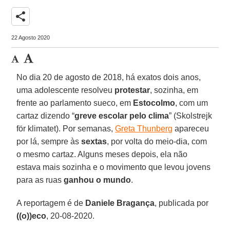
share
22 Agosto 2020
No dia 20 de agosto de 2018, há exatos dois anos,
uma adolescente resolveu
protestar
, sozinha, em
frente ao parlamento sueco, em
Estocolmo
, com um
cartaz dizendo “
greve escolar pelo clima
” (Skolstrejk
för klimatet). Por semanas,
Greta Thunberg
apareceu
por lá, sempre às
sextas
, por volta do meio-dia, com
o mesmo cartaz. Alguns meses depois, ela não
estava mais sozinha e o movimento que levou jovens
para as ruas
ganhou o mundo
.
A reportagem é de
Daniele Bragança
, publicada por
((o))eco
, 20-08-2020.