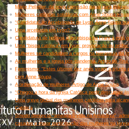
Marie Pelletier, da nova comissão papal para diácon
Mulheres católicas solidárias com Anne Soupa e sua
“Candidata” ao Arcebispado de Lyon, Anne Soupa quer
Uma arcebispa em Lyon?
Candidatura de teóloga a arcebispa na França está 
Uma “bispa católica” em Lyon: provocação ou profec
Mulheres se candidatam a cargos na hierarquia da Ig
As mulheres e a Igreja pós-pandemia. Artigo de Tina 
Feminismo: "Estes últimos dez anos viram o triunfo 
com Anne Soupa
A ordenação de mulheres. Artigo de Anne Soupa
“Chegou a hora da Igreja Católica pedir desculpas à
Uma greve global das mulheres católicas para alcanç
Católica
Sínodo denuncia “ameaça à vida na Amazônia”, adm
casados e maior participação das mulheres na Igreja