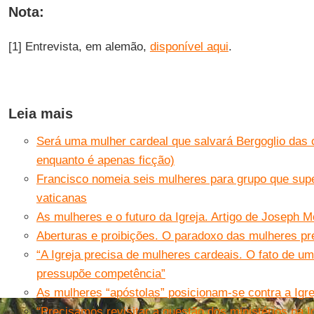
Nota:
[1] Entrevista, em alemão,
disponível aqui
.
Leia mais
Será uma mulher cardeal que salvará Bergoglio das
enquanto é apenas ficção)
Francisco nomeia seis mulheres para grupo que supe
vaticanas
As mulheres e o futuro da Igreja. Artigo de Joseph M
Aberturas e proibições. O paradoxo das mulheres pr
“A Igreja precisa de mulheres cardeais. O fato de 
pressupõe competência”
As mulheres “apóstolas” posicionam-se contra a Igrej
“Precisamos revisitar a questão dos ministérios na I