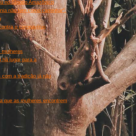
deu no Sínodo Amazônico
ônia não tem como caminhar”.
o
contra o coronavírus
s mulheres
 há lugar para a
 com a tradição já não
ara que as mulheres encontrem