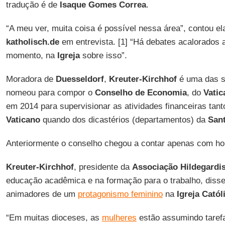
tradução é de
Isaque Gomes
Correa
.
“A meu ver, muita coisa é possível nessa área”, contou ela 
katholisch.de
em entrevista. [1] “Há debates acalorados 
momento, na
Igreja
sobre isso”.
Moradora de
Duesseldorf
,
Kreuter-Kirchhof
é uma das s
nomeou para compor o
Conselho de Economia
, do
Vatic
em 2014 para supervisionar as atividades financeiras tan
Vaticano
quando dos dicastérios (departamentos) da
San
Anteriormente o conselho chegou a contar apenas com h
Kreuter-Kirchhof
, presidente da
Associação Hildegardi
educação acadêmica e na formação para o trabalho, disse 
animadores de um
protagonismo feminino
na
Igreja Catól
“Em muitas dioceses, as
mulheres
estão assumindo taref