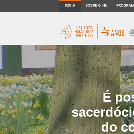
INÍCIO
SOBRE O IHU
PROGRAM
É po
sacerdócio
do co