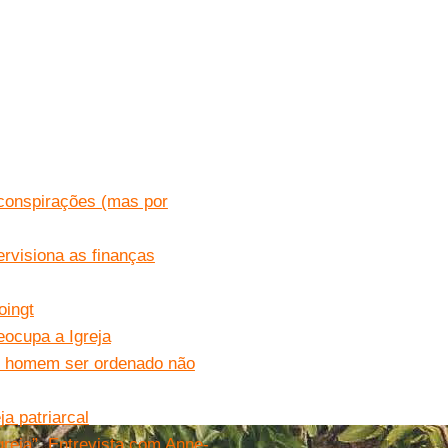
 conspirações (mas por
rvisiona as finanças
oingt
eocupa a Igreja
um homem ser ordenado não
a patriarcal
greja”. Entrevista com Anne-