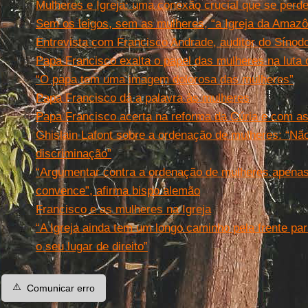
Mulheres e Igreja: uma conexão crucial que se per
Sem os leigos, sem as mulheres, “a Igreja da Amaz
Entrevista com Francisco Andrade, auditor do Sínod
Papa Francisco exalta o papel das mulheres na luta 
“O papa tem uma imagem dolorosa das mulheres”
Papa Francisco dá a palavra às mulheres
Papa Francisco acerta na reforma da Cúria e com a
Ghislain Lafont sobre a ordenação de mulheres: “Não
discriminação”
“Argumentar contra a ordenação de mulheres apenas
convence”, afirma bispo alemão
Francisco e as mulheres na Igreja
“A Igreja ainda tem um longo caminho pela frente p
o seu lugar de direito”
⚠️
Comunicar erro