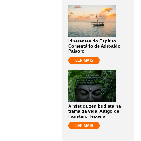
Itinerantes do Espírito.
Comentário de Adroaldo
Palaoro
LER MAIS
A mística zen budista na
trama da vida. Artigo de
Faustino Teixeira
LER MAIS