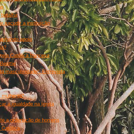
as
 batalha
 sacudir a instituição
ganhando apoio
ia?
reja Católica francesa
Beattie
da masculinidade". Entrevista
s mulheres”
ar a igualdade na Igreja
ite a ordenação de homens
 Católica