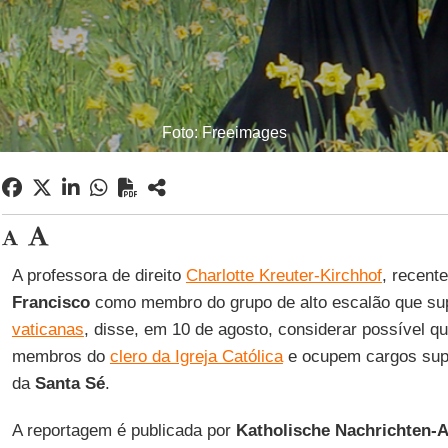
Foto: Freeimages
A professora de direito
Charlotte Kreuter-Kirchhof
, recen
Francisco
como membro do grupo de alto escalão que su
vaticanas
, disse, em 10 de agosto, considerar possível 
membros do
clero da Igreja Católica
e ocupem cargos supe
da
Santa
Sé
.
A reportagem é publicada por
Katholische Nachrichten-