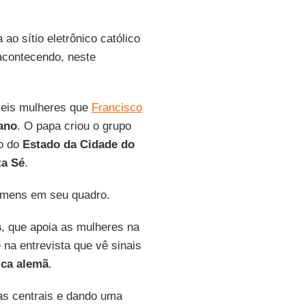
ao sítio eletrônico católico
acontecendo, neste
eis mulheres que
Francisco
ano
. O papa criou o grupo
to do
Estado da Cidade do
ta
Sé
.
omens em seu quadro.
s
, que apoia as mulheres na
na entrevista que vê sinais
ica alemã
.
as centrais e dando uma