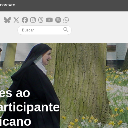
CONTATO
search
es ao
articipante
ticano