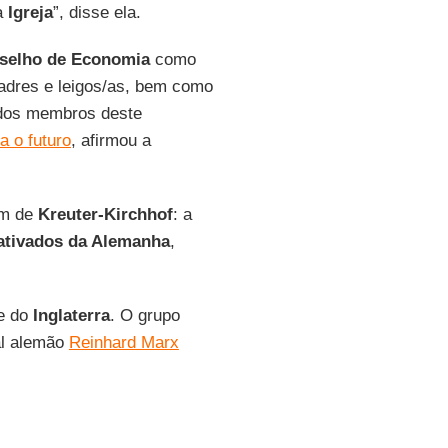
sa
Igreja
”, disse ela.
selho de Economia
como
padres e leigos/as, bem como
 dos membros deste
a o futuro
, afirmou a
ém de
Kreuter-Kirchhof
: a
ativados da Alemanha
,
e do
Inglaterra
. O grupo
eal alemão
Reinhard Marx