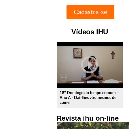
Vídeos IHU
play_circle_outline
18º Domingo do tempo comum -
Ano A - Dai-lhes vós mesmos de
comer
Revista ihu on-line