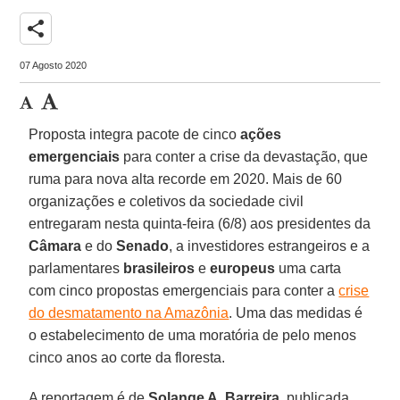
share
07 Agosto 2020
Proposta integra pacote de cinco
ações
emergenciais
para conter a crise da devastação, que
ruma para nova alta recorde em 2020. Mais de 60
organizações e coletivos da sociedade civil
entregaram nesta quinta-feira (6/8) aos presidentes da
Câmara
e do
Senado
, a investidores estrangeiros e a
parlamentares
brasileiros
e
europeus
uma carta
com cinco propostas emergenciais para conter a
crise
do desmatamento na Amazônia
. Uma das medidas é
o estabelecimento de uma moratória de pelo menos
cinco anos ao corte da floresta.
A reportagem é de
Solange A. Barreira
, publicada