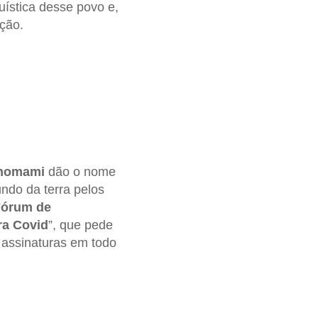
guística desse povo e,
eção.
nomami
dão o nome
ndo da terra pelos
Fórum de
ra Covid
”, que pede
 assinaturas em todo