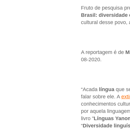
Fruto de pesquisa pr
Brasil: diversidade 
cultural desse povo
A reportagem é de
M
08-2020.
“Acada
língua
que se
falar sobre ele. A
ext
conhecimentos cultura
por aquela linguage
livro "
Línguas Yanoma
“
Diversidade linguí