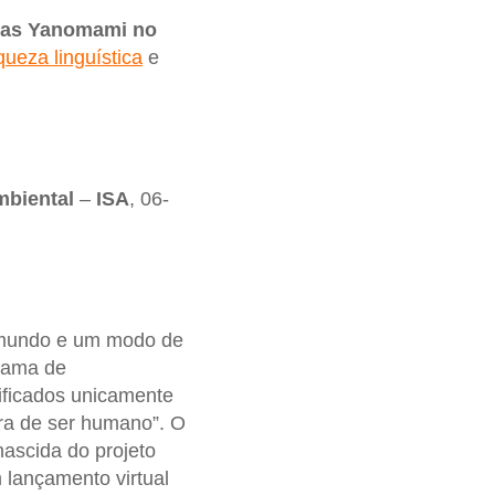
uas Yanomami no
queza linguística
e
mbiental
–
ISA
, 06-
 mundo e um modo de
gama de
dificados unicamente
ra de ser humano”. O
nascida do projeto
 lançamento virtual