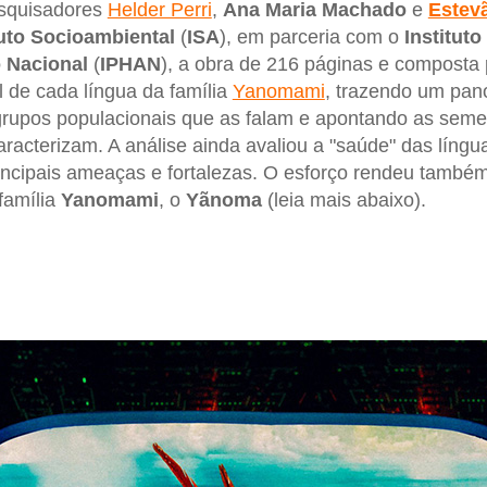
esquisadores
Helder Perri
,
Ana Maria Machado
e
Estev
uto
Socioambiental
(
ISA
), em parceria com o
Institut
o Nacional
(
IPHAN
), a obra de 216 páginas e composta 
il de cada língua da família
Yanomami
, trazendo um pan
 grupos populacionais que as falam e apontando as seme
aracterizam. A análise ainda avaliou a "saúde" das líng
rincipais ameaças e fortalezas. O esforço rendeu também
família
Yanomami
, o
Yãnoma
(leia mais abaixo).