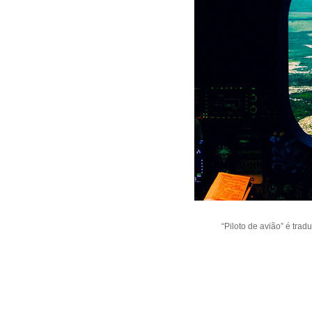
“Piloto de avião” é tra