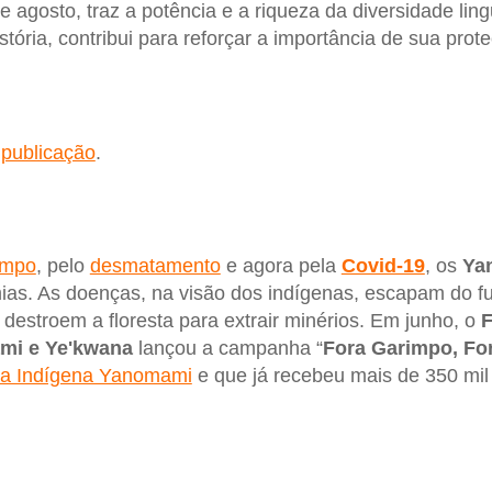
de agosto, traz a potência e a riqueza da diversidade lin
ória, contribui para reforçar a importância de sua prot
 publicação
.
impo
, pelo
desmatamento
e agora pela
Covid-19
, os
Ya
as. As doenças, na visão dos indígenas, escapam do fu
estroem a floresta para extrair minérios. Em junho, o
mi e Ye'kwana
lançou a campanha “
Fora Garimpo, Fo
ra Indígena Yanomami
e que já recebeu mais de 350 mil