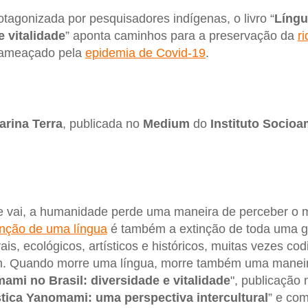
otagonizada por pesquisadores indígenas, o livro “
Líng
e vitalidade
” aponta caminhos para a preservação da
ri
, ameaçado pela
epidemia de Covid-19
.
arina
Terra
, publicada no
Medium
do
Instituto
Socioa
 vai, a humanidade perde uma maneira de perceber o
inção de uma língua
é também a extinção de toda uma 
is, ecológicos, artísticos e históricos, muitas vezes co
m. Quando morre uma língua, morre também uma manei
mi no Brasil: diversidade e vitalidade
", publicação 
stica Yanomami: uma perspectiva intercultural
” e com