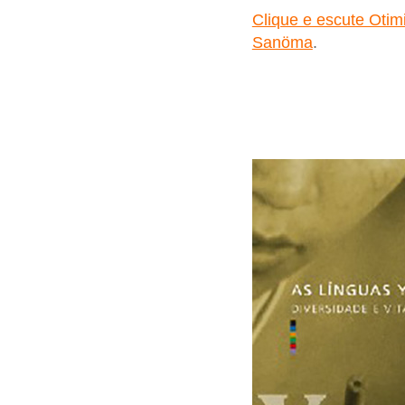
Clique e escute Oti
Sanöma
.