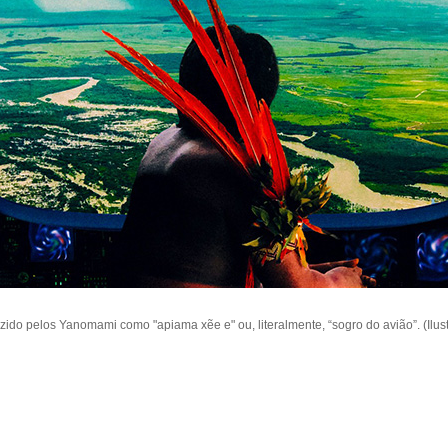
duzido pelos Yanomami como "apiama xẽe e" ou, literalmente, “sogro do avião”. (Ilus