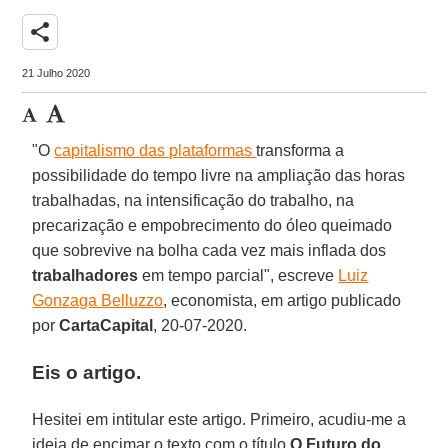
share
21 Julho 2020
"O
capitalismo das plataformas
transforma a
possibilidade do tempo livre na ampliação das horas
trabalhadas, na intensificação do trabalho, na
precarização e empobrecimento do óleo queimado
que sobrevive na bolha cada vez mais inflada dos
trabalhadores
em tempo parcial", escreve
Luiz
Gonzaga Belluzzo
, economista, em artigo publicado
por
CartaCapital
, 20-07-2020.
Eis o artigo
.
Hesitei em intitular este artigo. Primeiro, acudiu-me a
ideia de encimar o texto com o título
O Futuro do