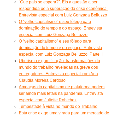
“Que país se espera?”. Eis a questão a ser
respondida pela superação da crise econômica.
Entrevista especial com Luiz Gonzaga Belluzzo
O “velho capitalismo” e seu fôlego para
dominação do tempo e do espaço. Entrevista
especial com Luiz Gonzaga Belluzzo
O “velho capitalismo” e seu fôlego para
dominação do tempo e do espaço. Entrevista
especial com Luiz Gonzaga Belluzzo. Parte II
Uberismo e gamificação: transformações do
mundo do trabalho reveladas na greve dos
entregadores. Entrevista especial com Ana
Claudia Moreira Cardoso
Ameaças do capitalismo de plataforma podem
ser ainda mais letais na pandemia. Entrevista
especial com Juliette Robichez
Tempestade à vista no mundo do Trabalho
Esta crise exige uma virada para um mercado de