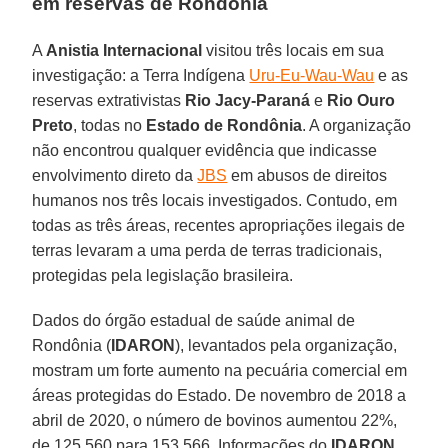
em reservas de Rondônia
A
Anistia
Internacional
visitou três locais em sua
investigação: a Terra Indígena
Uru-Eu-Wau-Wau
e as
reservas extrativistas
Rio Jacy-Paraná
e
Rio Ouro
Preto
, todas no
Estado de
Rondônia
. A organização
não encontrou qualquer evidência que indicasse
envolvimento direto da
JBS
em abusos de direitos
humanos nos três locais investigados. Contudo, em
todas as três áreas, recentes apropriações ilegais de
terras levaram a uma perda de terras tradicionais,
protegidas pela legislação brasileira.
Dados do órgão estadual de saúde animal de
Rondônia (
IDARON
), levantados pela organização,
mostram um forte aumento na pecuária comercial em
áreas protegidas do Estado. De novembro de 2018 a
abril de 2020, o número de bovinos aumentou 22%,
de 125.560 para 153.566. Informações do
IDARON