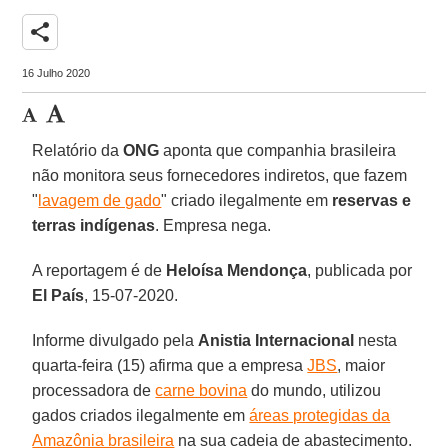
share
16 Julho 2020
Relatório da
ONG
aponta que companhia brasileira
não monitora seus fornecedores indiretos, que fazem
"
lavagem de gado
" criado ilegalmente em
reservas e
terras indígenas
. Empresa nega.
A reportagem é de
Heloísa Mendonça
, publicada por
El País
, 15-07-2020.
Informe divulgado pela
Anistia Internacional
nesta
quarta-feira (15) afirma que a empresa
JBS
, maior
processadora de
carne bovina
do mundo, utilizou
gados criados ilegalmente em
áreas protegidas da
Amazônia brasileira
na sua cadeia de abastecimento.