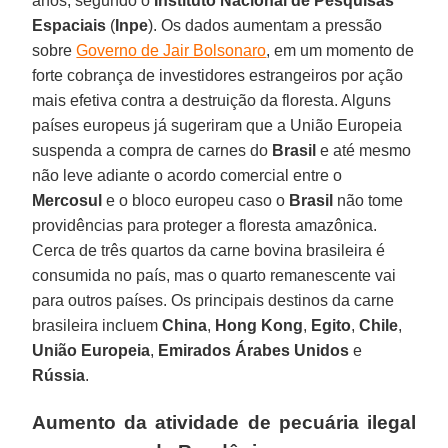
anos, segundo o
Instituto Nacional de Pesquisas
Espaciais
(
Inpe
). Os dados aumentam a pressão
sobre
Governo de Jair Bolsonaro
, em um momento de
forte cobrança de investidores estrangeiros por ação
mais efetiva contra a destruição da floresta. Alguns
países europeus já sugeriram que a União Europeia
suspenda a compra de carnes do
Brasil
e até mesmo
não leve adiante o acordo comercial entre o
Mercosul
e o bloco europeu caso o
Brasil
não tome
providências para proteger a floresta amazônica.
Cerca de três quartos da carne bovina brasileira é
consumida no país, mas o quarto remanescente vai
para outros países. Os principais destinos da carne
brasileira incluem
China
,
Hong Kong
,
Egito
,
Chile
,
União Europeia
,
Emirados Árabes Unidos
e
Rússia
.
Aumento da atividade de pecuária ilegal