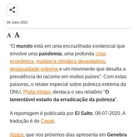
share
09 Julho 2020
“O
mundo
está em uma encruzilhada existencial que
envolve uma
pandemia
, uma profunda
crise
econômica
,
mudança climática devastadora
,
desigualdade extrema
e um movimento que desafia a
prevalência do racismo em muitos países”. Com estas
palavras, o relator especial sobre pobreza extrema da
ONU,
Philip Alston
, destaca o seu relatório "
O
lamentável estado da erradicação da pobreza
".
A reportagem é publicada por
El Salto
, 08-07-2020. A
tradução é do
Cepat
.
Alston
, que nos próximos dias apresenta em
Genebra