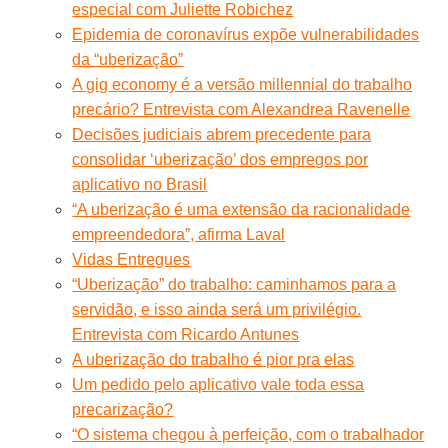
especial com Juliette Robichez
Epidemia de coronavírus expõe vulnerabilidades
da “uberização”
A gig economy é a versão millennial do trabalho
precário? Entrevista com Alexandrea Ravenelle
Decisões judiciais abrem precedente para
consolidar ‘uberização’ dos empregos por
aplicativo no Brasil
“A uberização é uma extensão da racionalidade
empreendedora”, afirma Laval
Vidas Entregues
“Uberização” do trabalho: caminhamos para a
servidão, e isso ainda será um privilégio.
Entrevista com Ricardo Antunes
A uberização do trabalho é pior pra elas
Um pedido pelo aplicativo vale toda essa
precarização?
“O sistema chegou à perfeição, com o trabalhador