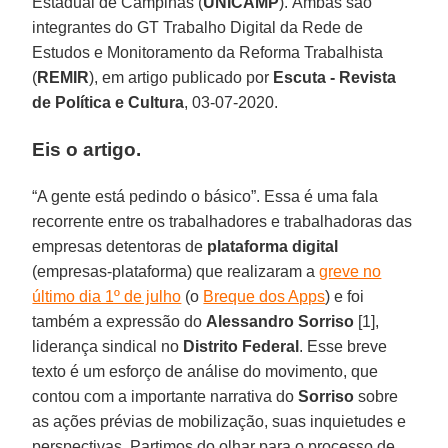
Estadual de Campinas (
UNICAMP
). Ambas são
integrantes do GT Trabalho Digital da Rede de
Estudos e Monitoramento da Reforma Trabalhista
(
REMIR
), em artigo publicado por
Escuta - Revista
de Política e Cultura
, 03-07-2020.
Eis o artigo
.
“A gente está pedindo o básico”. Essa é uma fala
recorrente entre os trabalhadores e trabalhadoras das
empresas detentoras de
plataforma
digital
(empresas-plataforma) que realizaram a
greve no
último dia 1º de julho
(o
Breque dos Apps
) e foi
também a expressão do
Alessandro Sorriso
[1],
liderança sindical no
Distrito
Federal
. Esse breve
texto é um esforço de análise do movimento, que
contou com a importante narrativa do
Sorriso
sobre
as ações prévias de mobilização, suas inquietudes e
perspectivas. Partimos do olhar para o processo de