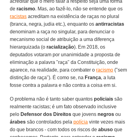
acreditar que o mero falar a respeito seja uma forma
de
racismo
. Mas, ao fazê-lo, não se entende que os
racistas
acreditam na existência de raças no plural
(branca, negra, judia etc.), enquanto os
antirracistas
denominam a raça no singular, para denunciar o
mecanismo social de atribuição a uma diferença
hierarquizada (o
racialização
). Em 2018, os
deputados votaram por unanimidade a proposta de
eliminação a palavra "raça" da Constituição, onde
aparece, na realidade, para combater o
racismo
("sem
distinção de raça"). É como se, na
França
, a luta
fosse contra a palavra e não contra a coisa em si.
O problema não é tanto saber quantos
policiais
são
realmente racistas; é um fato observado inclusive
pelo
Defensor dos Direitos
que jovens
negros
ou
árabes
são controlados pela
polícia
vinte vezes mais
do que brancos - com todos os riscos de
abuso
que