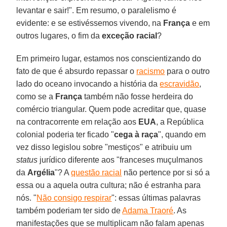
levantar e sair!". Em resumo, o paralelismo é
evidente: e se estivéssemos vivendo, na
França
e em
outros lugares, o fim da
exceção racial
?
Em primeiro lugar, estamos nos conscientizando do
fato de que é absurdo repassar o
racismo
para o outro
lado do oceano invocando a história da
escravidão
,
como se a
França
também não fosse herdeira do
comércio triangular. Quem pode acreditar que, quase
na contracorrente em relação aos
EUA
, a República
colonial poderia ter ficado "
cega à raça
", quando em
vez disso legislou sobre "mestiços" e atribuiu um
status
jurídico diferente aos "franceses muçulmanos
da
Argélia
"? A
questão racial
não pertence por si só a
essa ou a aquela outra cultura; não é estranha para
nós. "
Não consigo respirar
": essas últimas palavras
também poderiam ter sido de
Adama Traoré
. As
manifestações que se multiplicam não falam apenas