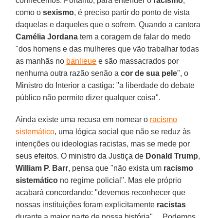
conhecemos. Portanto, para entender o
racismo
,
como o
sexismo
, é preciso partir do ponto de vista
daquelas e daqueles que o sofrem. Quando a cantora
Camélia Jordana
tem a coragem de falar do medo
"dos homens e das mulheres que vão trabalhar todas
as manhãs no
banlieue
e são massacrados por
nenhuma outra razão senão a
cor de sua pele
", o
Ministro do Interior a castiga: "a liberdade do debate
público não permite dizer qualquer coisa".
Ainda existe uma recusa em nomear o
racismo
sistemático
, uma lógica social que não se reduz às
intenções ou ideologias racistas, mas se mede por
seus efeitos. O ministro da Justiça de
Donald Trump
,
William P. Barr
, pensa que "não exista um
racismo
sistemático
no regime policial". Mas ele próprio
acabará concordando: "devemos reconhecer que
nossas instituições foram explicitamente
racistas
durante a maior parte de nossa história" ... Podemos