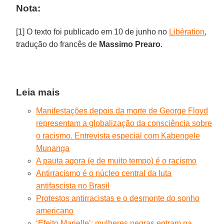
Nota:
[1] O texto foi publicado em 10 de junho no
Libération
,
tradução do francês de
Massimo Prearo
.
Leia mais
Manifestações depois da morte de George Floyd
representam a globalização da consciência sobre
o racismo. Entrevista especial com Kabengele
Munanga
A pauta agora (e de muito tempo) é o racismo
Antirracismo é o núcleo central da luta
antifascista no Brasil
Protestos antirracistas e o desmonte do sonho
americano
‘Efeito Marielle’: mulheres negras entram na