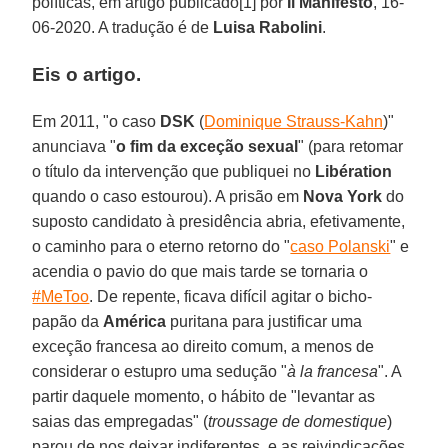
políticas, em artigo publicado[1] por
Il Manifesto
, 16-
06-2020. A tradução é de
Luisa Rabolini
.
Eis o artigo.
Em 2011, "o caso
DSK
(
Dominique Strauss-Kahn
)"
anunciava "
o fim da exceção sexual
" (para retomar
o título da intervenção que publiquei no
Libération
quando o caso estourou). A prisão em
Nova York
do
suposto candidato à presidência abria, efetivamente,
o caminho para o eterno retorno do "
caso Polanski
" e
acendia o pavio do que mais tarde se tornaria o
#MeToo
. De repente, ficava difícil agitar o bicho-
papão da
América
puritana para justificar uma
exceção francesa ao direito comum, a menos de
considerar o estupro uma sedução "
à la francesa
". A
partir daquele momento, o hábito de "levantar as
saias das empregadas" (
troussage de domestique
)
parou de nos deixar indiferentes, e as reivindicações