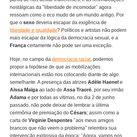
nostálgicas da "liberdade de incomodar" agora
ressoam como o eco mudo de um mundo antigo. Por
que o
sexo
deveria escapar da exigência de
liberdade e igualdade
? Políticos e artistas não podem
mais escapar da lógica da democracia sexual, e a
França
certamente não pode ser uma exceção.
Hoje, no campo da
democracia racial
, podemos
propor a hipótese de que as mobilizações
internacionais estão nos colocando diante de algo
semelhante. A presença das atrizes
Adèle Haenel
e
Aïssa Maïga
ao lado de
Assa Traoré
, por seu irmão
Adama
e por todas as vítimas, no dia 2 de junho
passado, não pode deixar de lembrar a última
cerimônia de premiação do
Césars
; assim como a
carta de
Virginie Despentes
"aos meus amigos
brancos que não veem o problema" relembra sua
intervenção explosiva da época: "Agora, vamos nos