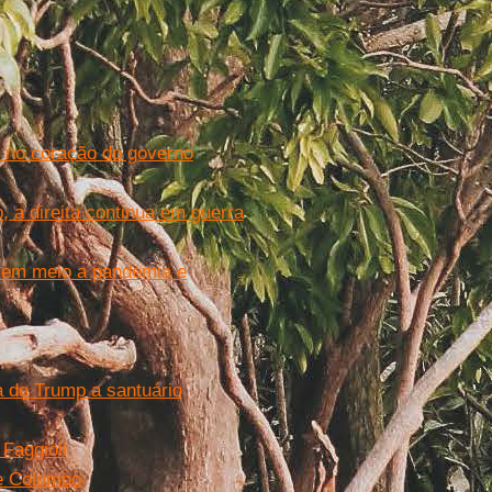
os no coração do governo
, a direita continua em guerra
s em meio a pandemia e
a de Trump a santuário
Faggioli
de Colombo