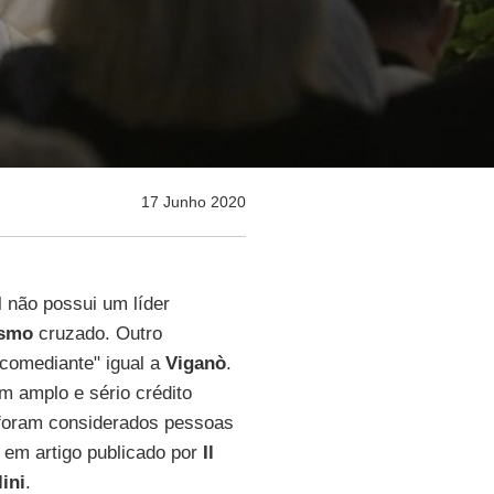
17 Junho 2020
al não possui um líder
ismo
cruzado. Outro
"comediante" igual a
Viganò
.
 amplo e sério crédito
já foram considerados pessoas
, em artigo publicado por
Il
ini
.