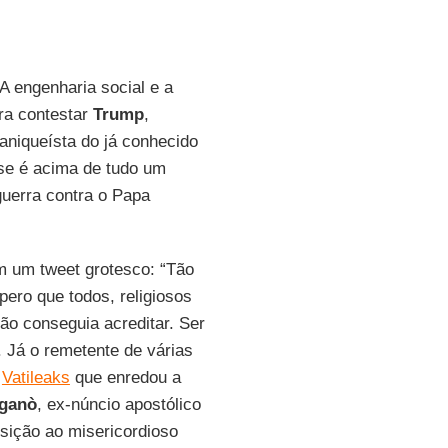
A engenharia social e a
ra contestar
Trump
,
niqueísta do já conhecido
se é acima de tudo um
guerra contra o Papa
m um tweet grotesco: “Tão
pero que todos, religiosos
ão conseguia acreditar. Ser
. Já o remetente de várias
o
Vatileaks
que enredou a
iganò
, ex-núncio apostólico
sição ao misericordioso