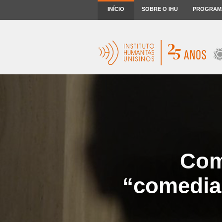
INÍCIO
SOBRE O IHU
PROGRAM
Com
“comedian