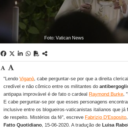
Foto: Vatican News
"Lendo
Viganò
, cabe perguntar-se por que a direita cleric
credível e não cômico entre os militantes do
antibergogl
antipapa improvável é de fato o cardeal
Raymond Burke
, 
E cabe perguntar-se por que esses personagens encontram
inclusive entre os blogueiros-vaticanistas italianos que 
de respeito. Mistérios da fé", escreve
Fabrizio D'Esposito
Fatto Quotidiano
, 15-06-2020. A tradução de
Luisa
Rabol