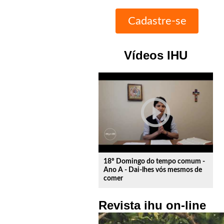
Vídeos IHU
play_circle_outline
18º Domingo do tempo comum -
Ano A - Dai-lhes vós mesmos de
comer
Revista ihu on-line