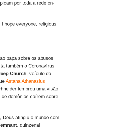
picam por toda a rede on-
 I hope everyone, religious
 ao papa sobre os abusos
ta também o Coronavírus
deep Church
, veículo do
que
Astana Athanasius
Schneider lembrou uma visão
es de demônios caírem sobre
e, Deus atingiu o mundo com
emnant
, quinzenal