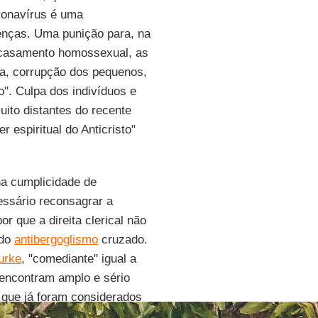
oronavírus é uma
enças. Uma punição para, na
o casamento homossexual, as
ia, corrupção dos pequenos,
o". Culpa dos indivíduos e
ito distantes do recente
er espiritual do Anticristo"
na cumplicidade de
essário reconsagrar a
r que a direita clerical não
 do
antibergoglismo
cruzado.
urke
, "comediante" igual a
 encontram amplo e sério
os que já foram considerados