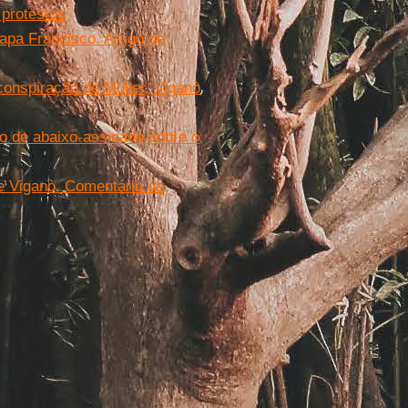
 protestos
apa Francisco. Artigo de
conspiração de Müller, Viganò
o de abaixo-assinado sobre o
de Viganò. Comentário de