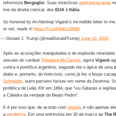
reformista
Bergoglio
. Suas invectivas
antifranciscanas
re
line da direita clerical, dos
EUA
à
Itália
.
So honored by Archbishop Viganò’s incredible letter to me.
or not, reads it!
https://t.co/fVhkCz89g5
— Donald J. Trump (@realDonaldTrump)
June 10, 2020
Após as acusações manipuladas e de explosão retardada
sexuais do cardeal
Theodore McCarrick
, agora
Viganò
agi
contra o pontífice argentino, segundo ele o ápice de uma
diabo e, portanto, do Anticristo, como já fez o bispo caza
Schneider
, outro parceiro fariseu em nome da Doutrina. 
profética de Leão XIII em 1884, que "viu Satanás e legiõ
a Cátedra da verdade do Beato Pedro".
E é por isso que, de acordo com
Viganò
, e não apenas el
a
pandemia
. Em uma entrevista em 30 de março ao
The
R