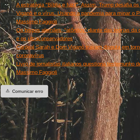
A estratégia “Bíblia e fuzil”. Assim, Trump desafia os
Viganò e o vírus. Usando a pandemia para minar o P
Massimo Faggioli
Os bispos alemães, “atônitos” diante das teorias da 
e os ultraconservadores
Cardeal Sarah e Dom Viganò travam disputa em torn
coronavírus
Livro de jornalistas italianos questiona testemunho 
Massimo Faggioli
⚠️
Comunicar erro