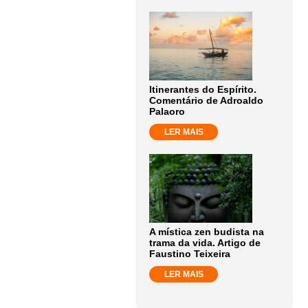
Itinerantes do Espírito.
Comentário de Adroaldo
Palaoro
LER MAIS
A mística zen budista na
trama da vida. Artigo de
Faustino Teixeira
LER MAIS