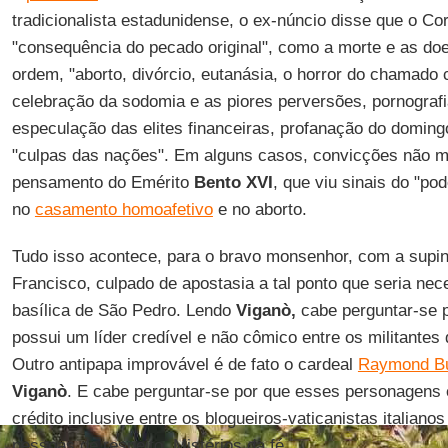
tradicionalista estadunidense, o ex-núncio disse que o C
"consequência do pecado original", como a morte e as do
ordem, "aborto, divórcio, eutanásia, o horror do chamad
celebração da sodomia e as piores perversões, pornograf
especulação das elites financeiras, profanação do doming
"culpas das nações". Em alguns casos, convicções não mu
pensamento do Emérito
Bento XVI
, que viu sinais do "pod
no
casamento homoafetivo
e no aborto.
Tudo isso acontece, para o bravo monsenhor, com a supi
Francisco, culpado de apostasia a tal ponto que seria nec
basílica de São Pedro. Lendo
Viganò,
cabe perguntar-se po
possui um líder credível e não cômico entre os militantes
Outro antipapa improvável é de fato o cardeal
Raymond B
Viganò
. E cabe perguntar-se por que esses personagens
crédito inclusive entre os blogueiros-vaticanistas italian
pessoas de respeito. Mistérios da fé.