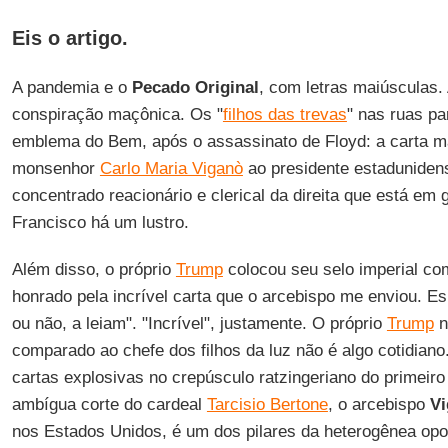
Eis o artigo.
A pandemia e o
Pecado Original
, com letras maiúsculas. 
conspiração maçônica. Os "
filhos das trevas
" nas ruas pa
emblema do Bem, após o assassinato de Floyd: a carta ma
monsenhor
Carlo Maria Viganò
ao presidente estaduniden
concentrado reacionário e clerical da direita que está em 
Francisco há um lustro.
Além disso, o próprio
Trump
colocou seu selo imperial co
honrado pela incrível carta que o arcebispo me enviou. Es
ou não, a leiam". "Incrível", justamente. O próprio
Trump
n
comparado ao chefe dos filhos da luz não é algo cotidiano
cartas explosivas no crepúsculo ratzingeriano do primeir
ambígua corte do cardeal
Tarcisio Bertone
, o arcebispo
V
nos Estados Unidos, é um dos pilares da heterogênea opo