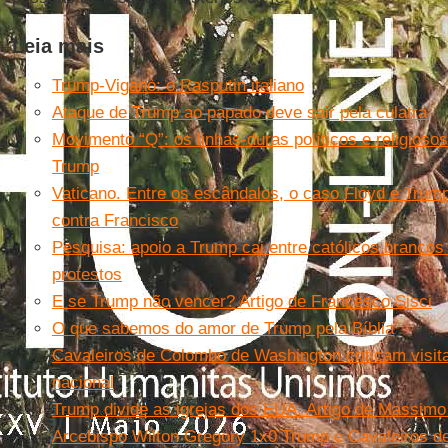
Leia mais
Trump-Viganò: o Rasputin italiano
Ataque de Trump ao papado deve sair pela culatra
Movimento “Q”: os linhas-duras políticos e religios
Trump
Vaticano. Entre os escândalos, o caso Floyd e Trump
contra Francisco
Pesquisa: apoio a Trump cai entre católicos branco
protestos
E se Trump não vencer? Artigo de Francesco Sisci
O que sabemos do amor de Trump pela Bíblia
Cavaleiros de Colombo de Washington criticam visit
nacional
Trump divide as igrejas dos EUA. Artigo de Massimo 
Arcebispo Wilton Gregory 1x0 Trump e Cavaleiros 