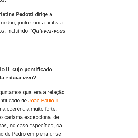
istine Pedotti
dirige a
 fundou, junto com a biblista
ros, incluindo
“Qu’avez-vous
o II, cujo pontificado
da estava vivo?
guntamos qual era a relação
ontificado de
João Paulo II
.
a coerência muito forte,
do carisma excepcional de
as, no caso específico, da
no de Pedro em plena crise