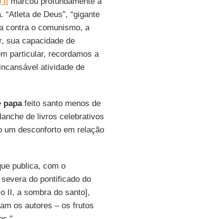
 II
marcou profundamente a
 “Atleta de Deus”, “gigante
ha contra o comunismo, a
r, sua capacidade de
m particular, recordamos a
incansável atividade de
e
papa
feito santo menos de
anche de livros celebrativos
o um desconforto em relação
que publica, com o
 severa do pontificado do
o II, a sombra do santo],
ram os autores – os frutos
os.”