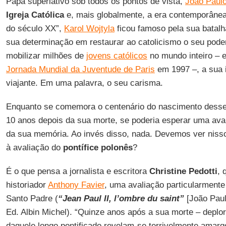
Papa superlativo sob todos os pontos de vista,
João Paulo
Igreja Católica
e, mais globalmente, a era contemporânea.
do século XX”,
Karol Wojtyla
ficou famoso pela sua batal
sua determinação em restaurar ao catolicismo o seu pode
mobilizar milhões de
jovens católicos
no mundo inteiro – e
Jornada Mundial da Juventude de Paris
em 1997 –, a sua 
viajante. Em uma palavra, o seu carisma.
Enquanto se comemora o centenário do nascimento dess
10 anos depois da sua morte, se poderia esperar uma aval
da sua memória. Ao invés disso, nada. Devemos ver niss
à avaliação do
pontífice polonês
?
É o que pensa a jornalista e escritora
Christine Pedotti
, 
historiador
Anthony Favier
, uma avaliação particularmente
Santo Padre (
“Jean Paul II, l’ombre du saint”
[João Paul
Ed. Albin Michel). “Quinze anos após a sua morte – deplo
daquele longo pontificado revelam-se terrivelmente amarg