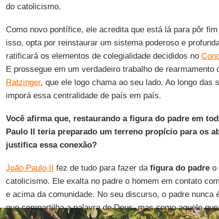
do catolicismo.
Como novo pontífice, ele acredita que está lá para pôr fim
isso, opta por reinstaurar um sistema poderoso e profund
ratificará os elementos de colegialidade decididos no
Conc
E prossegue em um verdadeiro trabalho de rearmamento d
Ratzinger
, que ele logo chama ao seu lado. Ao longo das 
imporá essa centralidade de país em país.
Você afirma que, restaurando a figura do padre em tod
Paulo II teria preparado um terreno propício para os 
justifica essa conexão?
João Paulo II
fez de tudo para fazer da
figura do padre
o 
catolicismo. Ele exalta no padre o homem em contato com
e acima da comunidade. No seu discurso, o padre nunca 
que compartilha a palavra de Deus, mas como aquele que 