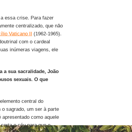
 a essa crise. Para fazer
amente centralizado, que não
ílio Vaticano II
(1962-1965).
outrinal com o cardeal
suas inúmeras viagens, ele
a a sua sacralidade, João
abusos sexuais. O que
elemento central do
 o sagrado, um ser à parte
é apresentado como aquele
corta o céu para que o