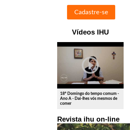
Vídeos IHU
play_circle_outline
18º Domingo do tempo comum -
Ano A - Dai-lhes vós mesmos de
comer
Revista ihu on-line