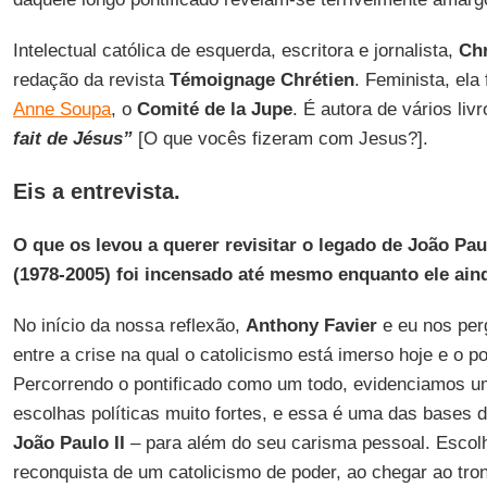
Intelectual católica de esquerda, escritora e jornalista,
Chr
redação da revista
Témoignage Chrétien
. Feminista, ela
Anne Soupa
, o
Comité de la Jupe
. É autora de vários liv
fait de Jésus”
[O que vocês fizeram com Jesus?].
Eis a entrevista.
O que os levou a querer revisitar o legado de João Paul
(1978-2005) foi incensado até mesmo enquanto ele ain
No início da nossa reflexão,
Anthony Favier
e eu nos per
entre a crise na qual o catolicismo está imerso hoje e o p
Percorrendo o pontificado como um todo, evidenciamos um
escolhas políticas muito fortes, e essa é uma das bases 
João Paulo II
– para além do seu carisma pessoal. Escolh
reconquista de um catolicismo de poder, ao chegar ao tro