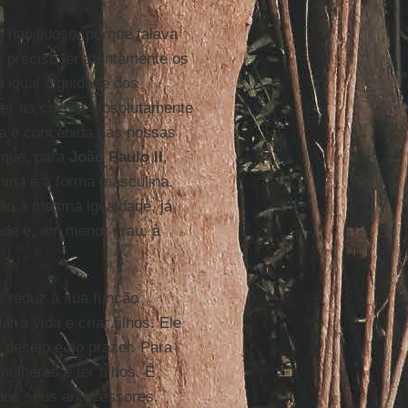
 habilidoso, porque falava
 preciso ler atentamente os
a igual dignidade dos
er as coisas, absolutamente
la é concebida nas nossas
 que, para
João Paulo II
,
nina e a forma masculina.
ão a mesma igualdade, já
ade e, em menor grau, à
e reduz à sua função
ar a vida e criar filhos. Ele
 desejo e do prazer. Para
mulheres é ter filhos. É
 dos seus antecessores,