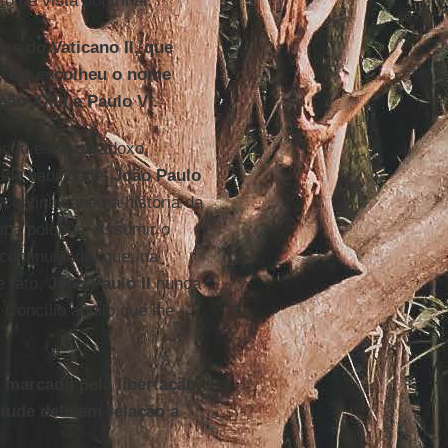
 de vista doutrinal.
os do Vaticano II, que
o, ele escolheu o nome
ão XXIII e Paulo VI.
acou esse paradoxo,
nde habilidade,
João Paulo
 continuidade na história da
papa polonês. Assumir o
continuidade, que, na
e fato,
João Paulo II
nunca
 Concílio aquilo que lhe
 marcado pela libertação
itude dele em relação a