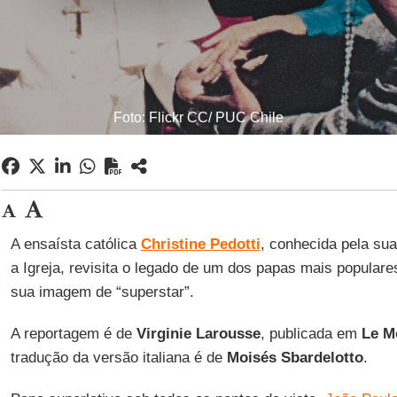
Foto: Flickr CC/ PUC Chile
A ensaísta católica
Christine Pedotti
, conhecida pela sua
a Igreja, revisita o legado de um dos papas mais populare
sua imagem de “superstar”.
A reportagem é de
Virginie Larousse
, publicada em
Le M
tradução da versão italiana é de
Moisés Sbardelotto
.