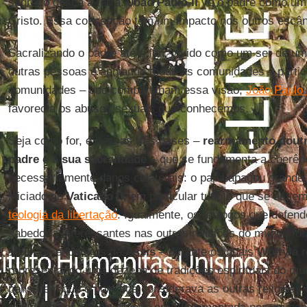
sagrado desça à terra.
João Paulo II
vê o padre como u
Cristo. Essa concepção tem um impacto nos outros escând
Sacralizando o padre até o fim, vivido como um ser de um
outras pessoas e apoiando todas as comunidades – parti
comunidades – que compartilham essa visão,
João Paulo 
favorecia os abusos sexuais que conhecemos.
Seja como for, é nessas três bases –
rearmamento doutr
padre
e a
sua sacralidade
– que se fundamenta a coerênc
necessariamente danos colaterais: o papa apagou grande p
iniciado no
Vaticano II
, em particular tudo o que se assem
teologia da libertação
. Igualmente, os teólogos que defen
sabedoria interessantes nas outras religiões do mundo f
1986, os encontros de
Assis
– durante os quais
Wojtyla
r
representando uma dezena de tradições espirituais do mun
pensarem que o pontífice considerava as outras religiões