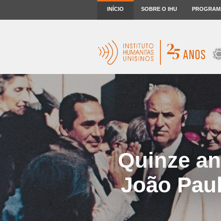
INÍCIO
SOBRE O IHU
PROGRAM
Quinze an
João Paul