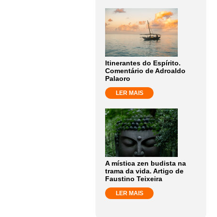
Itinerantes do Espírito.
Comentário de Adroaldo
Palaoro
LER MAIS
A mística zen budista na
trama da vida. Artigo de
Faustino Teixeira
LER MAIS