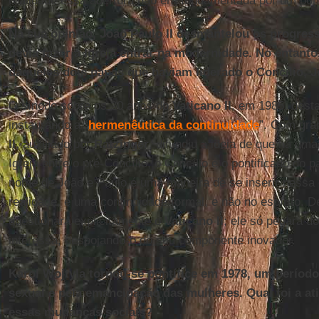
realidade essa abertura não era fundamentada por um ponto
Na sua opinião, João Paulo II desmantelou os progress
devia fazer a Igreja entrar na modernidade. No entant
daqueles dois papas que haviam liderado o Concílio, Jo
O sínodo sobre os 20 anos do
Vaticano II
, em 1985, dest
instaurando a “
hermenêutica da continuidade
”. Com gra
II
, auxiliado por
Ratzinger
, difundiu a ideia de que há uma
Igreja entre o pré-Concílio, o Concílio e o pontificado do 
nome de João e Paulo é uma maneira de se inserir nessa 
realidade, é uma continuidade formal, e não no espírito. D
questionará explicitamente o
Vaticano II
; ele só pegará do
interessa, despojando-o do seu componente inovador.
Karol Wojtyla tornou-se pontífice em 1978, um período
sexual e pela emancipação das mulheres. Qual foi a at
essas mudanças sociais?