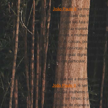
Também sobre esse ponto,
João Paulo II
se mostrou muito
muitas vezes da dignidade e da igualdade das mulheres. É
textos para se dar conta de que o que ele fala é sobre um
homens e das mulheres. O que, na sua maneira de entend
não significa igualdade entre homens e mulheres, como e
sociedades. Forçando um pouco as coisas, pode-se dizer
existem duas formas de identidade distintas: a forma femi
Homens e mulheres têm, sim, uma igual dignidade, mas n
que a das mulheres está ligada, em particular, à maternid
virgindade.
Para ele, “a” mulher – uma vez que ele a essencializa – s
biológica. Ser mulher, para
João Paulo II
, é ser capaz de d
ignora totalmente a sexualidade das mulheres na forma do
Wojtyla
, o desejo das mulheres é ter filhos; o prazer das 
verdade que ele fala da sexualidade de maneira diferente