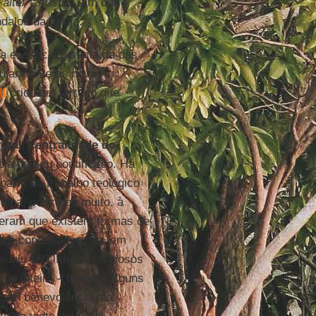
m
alter Christus
, um outro
alos da Igreja.
a essência distinta da das
cularmente as novas
II
criou um terreno que
inal
,
centralidade do
ia do seu pontificado. Há
arte do trabalho teológico
elha, pouco ou muito, à
deram que existem formas de
oram condenados. Se, em
euniu 150 líderes religiosos
do inteiro – fizeram alguns
 com benevolência, na