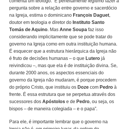
comenta um teólogo. “É perfeitamente legítimo fazer a
pergunta sobre a relação entre governo e sacerdócio
na Igreja, estima o dominicano
François Daguet
,
doutor em teologia e diretor do
Instituto Santo
Tomás de Aquino
. Mas
Anne Soupa
faz isso
considerando implicitamente que se pode tratar do
governo na Igreja como em outra instituição humana.
É esquecer que a estrutura hierárquica da Igreja não
é fruto de decisões humanas – o que
Lutero
já
reivindicou –, mas que ela é de instituição divina. Se,
durante 2000 anos, os aspectos essenciais do
governo da Igreja não mudaram, é porque procedem
do próprio Cristo, que instituiu os
Doze
com
Pedro
à
frente. É essa estrutura que se perpetua através dos
sucessores dos
Apóstolos
e de
Pedro
, ou seja, os
bispos – de maneira colegiada – e o papa”.
Para ele, é importante lembrar que o governo na
Igreja não é, em primeiro lugar, da ordem do