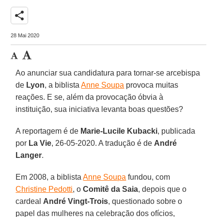
share
28 Mai 2020
Ao anunciar sua candidatura para tornar-se arcebispa
de
Lyon
, a biblista
Anne Soupa
provoca muitas
reações. E se, além da provocação óbvia à
instituição, sua iniciativa levanta boas questões?
A reportagem é de
Marie-Lucile Kubacki
, publicada
por
La Vie
, 26-05-2020. A tradução é de
André
Langer
.
Em 2008, a biblista
Anne Soupa
fundou, com
Christine Pedotti
, o
Comitê da Saia
, depois que o
cardeal
André Vingt-Trois
, questionado sobre o
papel das mulheres na celebração dos ofícios,