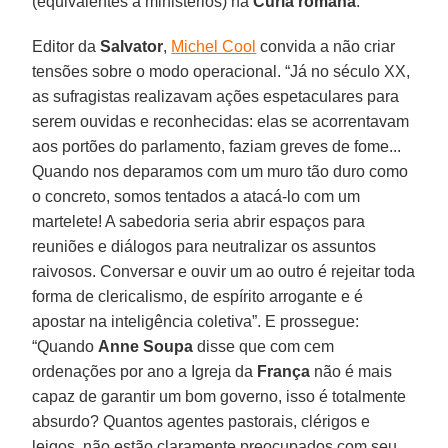
(equivalentes a ministérios) na
Cúria romana
.
Editor da
Salvator
,
Michel Cool
convida a não criar
tensões sobre o modo operacional. “Já no século XX,
as sufragistas realizavam ações espetaculares para
serem ouvidas e reconhecidas: elas se acorrentavam
aos portões do parlamento, faziam greves de fome...
Quando nos deparamos com um muro tão duro como
o concreto, somos tentados a atacá-lo com um
martelete! A sabedoria seria abrir espaços para
reuniões e diálogos para neutralizar os assuntos
raivosos. Conversar e ouvir um ao outro é rejeitar toda
forma de clericalismo, de espírito arrogante e é
apostar na inteligência coletiva”. E prossegue:
“Quando
Anne Soupa
disse que com cem
ordenações por ano a Igreja da
França
não é mais
capaz de garantir um bom governo, isso é totalmente
absurdo? Quantos agentes pastorais, clérigos e
leigos, não estão claramente preocupados com seu