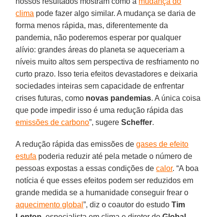
nossos resultados mostram como a
mudança do
clima
pode fazer algo similar. A mudança se daria de
forma menos rápida, mas, diferentemente da
pandemia, não poderemos esperar por qualquer
alívio: grandes áreas do planeta se aqueceriam a
níveis muito altos sem perspectiva de resfriamento no
curto prazo. Isso teria efeitos devastadores e deixaria
sociedades inteiras sem capacidade de enfrentar
crises futuras, como
novas pandemias
. A única coisa
que pode impedir isso é uma redução rápida das
emissões de carbono
”, sugere
Scheffer
.
A redução rápida das emissões de
gases de efeito
estufa
poderia reduzir até pela metade o número de
pessoas expostas a essas condições de
calor
. “A boa
notícia é que esses efeitos podem ser reduzidos em
grande medida se a humanidade conseguir frear o
aquecimento global
”, diz o coautor do estudo
Tim
Lenton
, especialista em clima e diretor do
Global