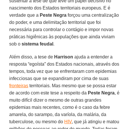
sustentar a tese de que teve um papel decisivo no
nascimento dos Estados territoriais europeus. E é
verdade que a
Peste Negra
forçou uma centralização
do poder, e uma delimitação territorial que foi
necessária para controlar o contágio e impor novas
práticas higiênicas às populações que ainda viviam
sob o
sistema feudal
.
Além disso, a tese de
Harrison
ajuda a entender a
resposta “egoísta” dos Estados nacionais, através dos
tempos, toda vez que se enfrentaram com epidemias
infecciosas que se expandiram por cima de suas
fronteiras
territoriais. Mas mesmo que se possa estar
de acordo com este tese a respeito da
Peste Negra
, é
muito difícil dizer o mesmo de outras grandes
epidemias mais recentes, como é o caso da febre
amarela, do sarampo, da varíola, da malária, da
tuberculose, ou mesmo do
HIV
, que já atingiu e matou
milhões de pessoas ao redor do mundo. Todas foram