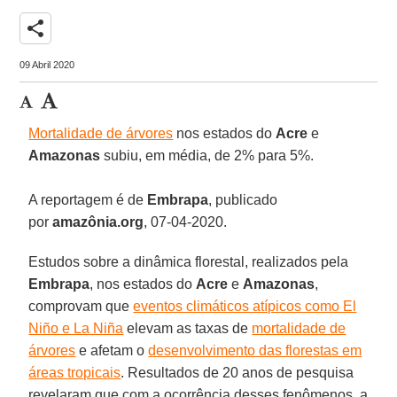
share
09 Abril 2020
Mortalidade de árvores
nos estados do
Acre
e
Amazonas
subiu, em média, de 2% para 5%.
A reportagem é de
Embrapa
, publicado
por
amazônia.org
, 07-04-2020.
Estudos sobre a dinâmica florestal, realizados pela
Embrapa
, nos estados do
Acre
e
Amazonas
,
comprovam que
eventos climáticos atípicos como El
Niño e La Niña
elevam as taxas de
mortalidade de
árvores
e afetam o
desenvolvimento das florestas em
áreas tropicais
. Resultados de 20 anos de pesquisa
revelaram que com a ocorrência desses fenômenos, a