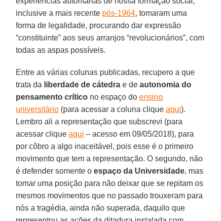
experiências autoritárias de nossa formação social,
inclusive a mais recente
pós-1964
, tomaram uma
forma de legalidade, procurando dar expressão
“constituinte” aos seus arranjos “revolucionários”, com
todas as aspas possíveis.
Entre as várias colunas publicadas, recupero a que
trata da
liberdade de cátedra
e de
autonomia do
pensamento crítico
no espaço do
ensino
universitário
(para acessar a coluna clique
aqui
).
Lembro ali a representação que subscrevi (para
acessar clique
aqui
– acesso em 09/05/2018), para
por côbro a algo inaceitável, pois esse é o primeiro
movimento que tem a representação. O segundo, não
é defender somente o
espaço da Universidade
, mas
tomar uma posição para não deixar que se repitam os
mesmos movimentos que no passado trouxeram para
nós a tragédia, ainda não superada, daquilo que
representou as ações da ditadura instalada com