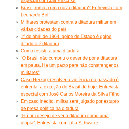
especial com Jair Krischke
Brasil, rumo a uma nova ditadura? Entrevista com
Leonardo Boff
Milhares protestam contra a ditadura militar em
várias cidades do país
1º de abril de 1964: golpe de Estado é golpe,
ditadura é ditadura
Como resistir a uma ditadura
“O Brasil não cumpriu o dever de por a ditadura
em pauta. Há um pacto para não constranger os
militares”
Caso Herzog: resolver a violência do passado é
enfrentar a exceção do Brasil de hoje. Entrevista
especial com José Carlos Moreira da Silva Filho
Em caso inédito, militar será julgado por estupro
de presa política na ditadura
“Há um desejo de ver a ditadura como uma
utopia”. Entrevista com Lilia Schwarcz