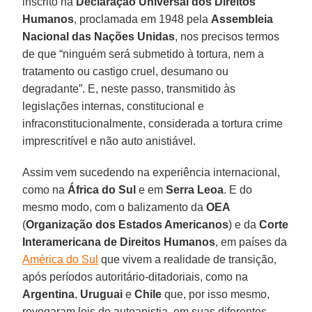
inscrito na
Declaração Universal dos Direitos
Humanos
, proclamada em 1948 pela
Assembleia
Nacional das Nações Unidas
, nos precisos termos
de que “ninguém será submetido à tortura, nem a
tratamento ou castigo cruel, desumano ou
degradante”. E, neste passo, transmitido às
legislações internas, constitucional e
infraconstitucionalmente, considerada a tortura crime
imprescritível e não auto anistiável.
Assim vem sucedendo na experiência internacional,
como na
África do Sul
e em
Serra
Leoa
. E do
mesmo modo, com o balizamento da
OEA
(
Organização dos Estados Americanos
) e da
Corte
Interamericana de Direitos Humanos
, em países da
América do Sul
que vivem a realidade de transição,
após períodos autoritário-ditadoriais, como na
Argentina
,
Uruguai
e
Chile
que, por isso mesmo,
revogaram leis de autoanistia, em suas diferentes