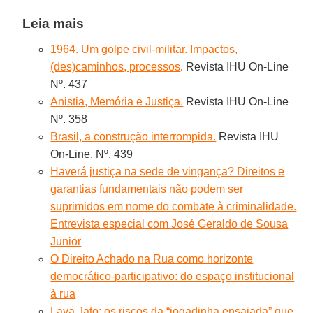
Leia mais
1964. Um golpe civil-militar. Impactos,
(des)caminhos, processos
. Revista IHU On-Line
Nº. 437
Anistia, Memória e Justiça.
Revista IHU On-Line
Nº. 358
Brasil, a construção interrompida.
Revista IHU
On-Line, Nº. 439
Haverá justiça na sede de vingança? Direitos e
garantias fundamentais não podem ser
suprimidos em nome do combate à criminalidade.
Entrevista especial com José Geraldo de Sousa
Junior
O Direito Achado na Rua como horizonte
democrático-participativo: do espaço institucional
à rua
Lava Jato: os riscos da “jogadinha ensaiada” que