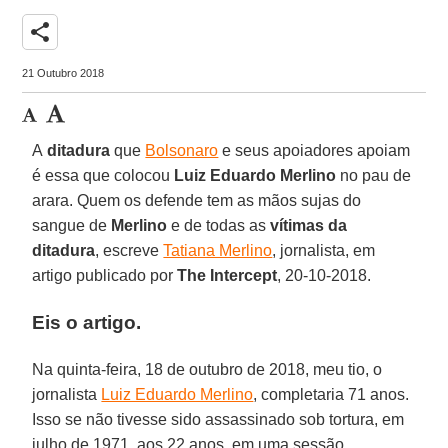
share
21 Outubro 2018
A
ditadura
que
Bolsonaro
e seus apoiadores apoiam
é essa que colocou
Luiz Eduardo Merlino
no pau de
arara. Quem os defende tem as mãos sujas do
sangue de
Merlino
e de todas as
vítimas da
ditadura
, escreve
Tatiana Merlino
, jornalista, em
artigo publicado por
The Intercept
, 20-10-2018.
Eis o artigo.
Na quinta-feira, 18 de outubro de 2018, meu tio, o
jornalista
Luiz Eduardo Merlino
, completaria 71 anos.
Isso se não tivesse sido assassinado sob tortura, em
julho de 1971, aos 22 anos, em uma sessão