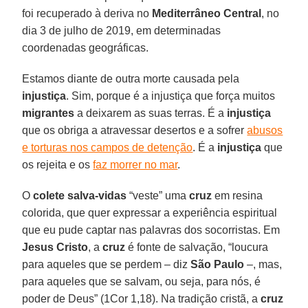
foi recuperado à deriva no
Mediterrâneo Central
, no
dia 3 de julho de 2019, em determinadas
coordenadas geográficas.
Estamos diante de outra morte causada pela
injustiça
. Sim, porque é a injustiça que força muitos
migrantes
a deixarem as suas terras. É a
injustiça
que os obriga a atravessar desertos e a sofrer
abusos
e torturas nos campos de detenção
. É a
injustiça
que
os rejeita e os
faz morrer no mar
.
O
colete salva-vidas
“veste” uma
cruz
em resina
colorida, que quer expressar a experiência espiritual
que eu pude captar nas palavras dos socorristas. Em
Jesus Cristo
, a
cruz
é fonte de salvação, “loucura
para aqueles que se perdem – diz
São Paulo
–, mas,
para aqueles que se salvam, ou seja, para nós, é
poder de Deus” (1Cor 1,18). Na tradição cristã, a
cruz