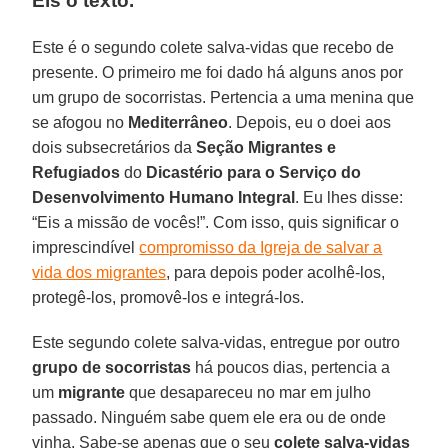
Eis o texto.
Este é o segundo colete salva-vidas que recebo de
presente. O primeiro me foi dado há alguns anos por
um grupo de socorristas. Pertencia a uma menina que
se afogou no
Mediterrâneo
. Depois, eu o doei aos
dois subsecretários da
Seção Migrantes e
Refugiados
do
Dicastério para o Serviço do
Desenvolvimento Humano Integral
. Eu lhes disse:
“Eis a missão de vocês!”. Com isso, quis significar o
imprescindível
compromisso da Igreja de salvar a
vida dos migrantes
, para depois poder acolhê-los,
protegê-los, promovê-los e integrá-los.
Este segundo colete salva-vidas, entregue por outro
grupo de socorristas
há poucos dias, pertencia a
um
migrante
que desapareceu no mar em julho
passado. Ninguém sabe quem ele era ou de onde
vinha. Sabe-se apenas que o seu
colete salva-vidas