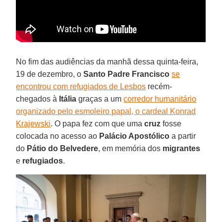
No fim das audiências da manhã dessa quinta-feira,
19 de dezembro, o
Santo Padre Francisco
se
encontrou com refugiados de Lesbos
recém-
chegados à
Itália
graças a um
corredor humanitário
organizado pelo esmoleiro papal, o cardeal Konrad
Krajewski
. O papa fez com que uma
cruz
fosse
colocada no acesso ao
Palácio Apostólico
a partir
do
Pátio do Belvedere
, em memória dos
migrantes
e
refugiados
.