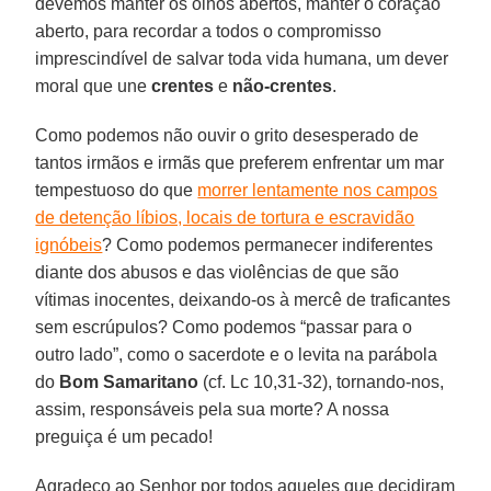
devemos manter os olhos abertos, manter o coração
aberto, para recordar a todos o compromisso
imprescindível de salvar toda vida humana, um dever
moral que une
crentes
e
não-crentes
.
Como podemos não ouvir o grito desesperado de
tantos irmãos e irmãs que preferem enfrentar um mar
tempestuoso do que
morrer lentamente nos campos
de detenção líbios, locais de tortura e escravidão
ignóbeis
? Como podemos permanecer indiferentes
diante dos abusos e das violências de que são
vítimas inocentes, deixando-os à mercê de traficantes
sem escrúpulos? Como podemos “passar para o
outro lado”, como o sacerdote e o levita na parábola
do
Bom Samaritano
(cf. Lc 10,31-32), tornando-nos,
assim, responsáveis pela sua morte? A nossa
preguiça é um pecado!
Agradeço ao Senhor por todos aqueles que decidiram