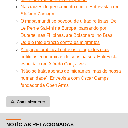
Nas raízes do pensamento único. Entrevista com
Stefano Zamagni
O mapa mundi se povoou de ultradireitistas. De
Le Pen e Salvini na Europa, passando por
Duterte, nas Filipinas, até Bolsonaro, no Brasil
Ódio e intolerância contra os migrantes
A ligação umbilical entre os refugiados e as
políticas econômicas de seus países. Entrevista
especial com Alfredo Gonçalves
“Não se trata apenas de migrantes, mas de nossa
humanidade”. Entrevista com Óscar Camps,
fundador da Open Arms
⚠️
Comunicar erro
NOTÍCIAS RELACIONADAS