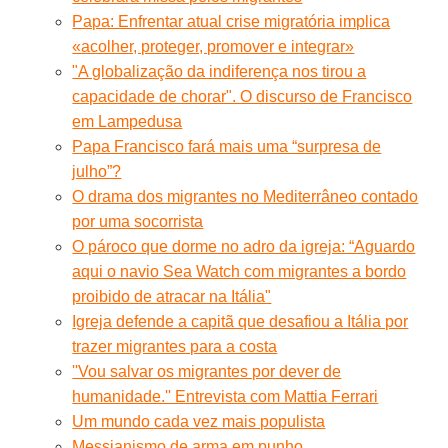
Papa: Enfrentar atual crise migratória implica
«acolher, proteger, promover e integrar»
"A globalização da indiferença nos tirou a
capacidade de chorar". O discurso de Francisco
em Lampedusa
Papa Francisco fará mais uma “surpresa de
julho”?
O drama dos migrantes no Mediterrâneo contado
por uma socorrista
O pároco que dorme no adro da igreja: “Aguardo
aqui o navio Sea Watch com migrantes a bordo
proibido de atracar na Itália"
Igreja defende a capitã que desafiou a Itália por
trazer migrantes para a costa
''Vou salvar os migrantes por dever de
humanidade.'' Entrevista com Mattia Ferrari
Um mundo cada vez mais populista
Messianismo de arma em punho