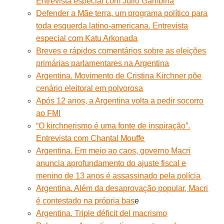
Entrevista especial com Julio Gambina
Defender a Mãe terra, um programa político para
toda esquerda latino-americana. Entrevista
especial com Katu Arkonada
Breves e rápidos comentários sobre as eleições
primárias parlamentares na Argentina
Argentina. Movimento de Cristina Kirchner põe
cenário eleitoral em polvorosa
Após 12 anos, a Argentina volta a pedir socorro
ao FMI
“O kirchnerismo é uma fonte de inspiração”.
Entrevista com Chantal Mouffe
Argentina. Em meio ao caos, governo Macri
anuncia aprofundamento do ajuste fiscal e
menino de 13 anos é assassinado pela polícia
Argentina. Além da desaprovação popular, Macri
é contestado na própria bas
e
Argentina. Triple déficit del macrismo