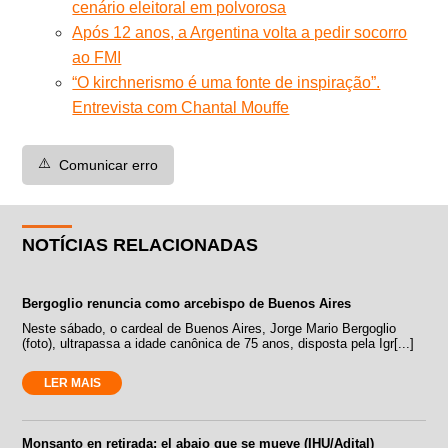
cenário eleitoral em polvorosa
Após 12 anos, a Argentina volta a pedir socorro
ao FMI
“O kirchnerismo é uma fonte de inspiração”.
Entrevista com Chantal Mouffe
⚠️
Comunicar erro
NOTÍCIAS RELACIONADAS
Bergoglio renuncia como arcebispo de Buenos Aires
Neste sábado, o cardeal de Buenos Aires, Jorge Mario Bergoglio
(foto), ultrapassa a idade canônica de 75 anos, disposta pela Igr[...]
LER MAIS
Monsanto en retirada: el abajo que se mueve (IHU/Adital)