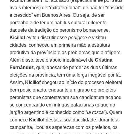
Kicillof
também foi acusado (especialmente por seus
rivais internos) de “extraterritorial”, de não ter “nascido
e crescido” em Buenos Aires. Ou seja, de ser
portenho e de ter um habitus cultural diferente
daquele da tradição do peronismo bonaerense.
Kicillof
evitou discutir esse
pedigree
e visitou
cidades, conheceu em primeira mão a estrutura
produtiva da província e os problemas que a afligem.
Além disso, teve o apoio inestimável de
Cristina
Fernández
, que, apesar de perder as duas últimas
eleições na província, tem uma força inegável por lá.
Assim,
Kicillof
chegou ao início do processo eleitoral
bem posicionado, enquanto um grupo de prefeitos
peronistas que contestavam sua candidatura acabou
se concentrando em intrigas palacianas (o que no
jargão argentino é conhecido como “
la rosca
”). Quem
conhece
Kicillof
destaca sua ductilidade: durante a
campanha, lixou as asperezas com os prefeitos, os