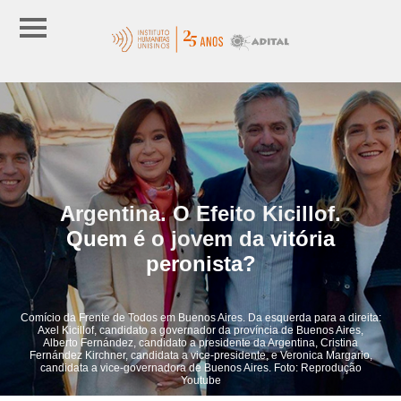
Argentina. O Efeito Kicillof.
Quem é o jovem da vitória
peronista?
Comício da Frente de Todos em Buenos Aires. Da esquerda para a direita:
Axel Kicillof, candidato a governador da província de Buenos Aires,
Alberto Fernández, candidato a presidente da Argentina, Cristina
Fernández Kirchner, candidata a vice-presidente, e Veronica Margario,
candidata a vice-governadora de Buenos Aires. Foto: Reprodução
Youtube