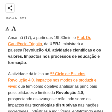
share
16 Outubro 2019
Amanhã (17), a partir das 19h30min, o
Prof. Dr.
Gaudêncio Frigotto
, da
UERJ
, ministrará a
palestra
Revolução 4.0, atividades científicas e os
valores. Impactos nos processos de educação e
formação
.
A atividade dá início ao
5º Ciclo de Estudos
Revolução 4.0. Impactos nos modos de produzir e
viver
, que tem como objetivo analisar as principais
possibilidades e limites da
Revolução 4.0
,
prospectando os avanços e refletindo sobre os
impactos das
tecnologias disruptivas
nas nações,
sociedades, indústrias e indivíduos, enfatizando estes