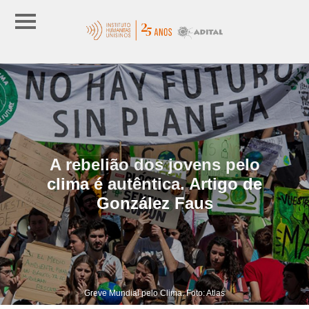
A rebelião dos jovens pelo
clima é autêntica. Artigo de
González Faus
Greve Mundial pelo Clima. Foto: Atlas