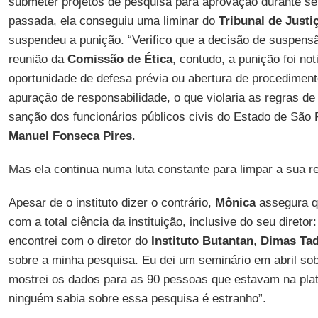
submeter projetos de pesquisa para aprovação durante 
passada, ela conseguiu uma liminar do
Tribunal de Justi
suspendeu a punição. “Verifico que a decisão de suspensã
reunião da
Comissão de Ética
, contudo, a punição foi no
oportunidade de defesa prévia ou abertura de procediment
apuração de responsabilidade, o que violaria as regras de 
sanção dos funcionários públicos civis do Estado de São 
Manuel Fonseca Pires
.
Mas ela continua numa luta constante para limpar a sua r
Apesar de o instituto dizer o contrário,
Mônica
assegura qu
com a total ciência da instituição, inclusive do seu diret
encontrei com o diretor do
Instituto Butantan
,
Dimas Ta
sobre a minha pesquisa. Eu dei um seminário em abril so
mostrei os dados para as 90 pessoas que estavam na plate
ninguém sabia sobre essa pesquisa é estranho”.