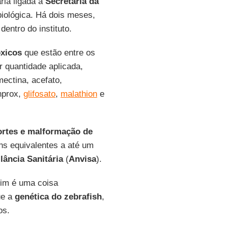
ária ligada à
Secretaria da
biológica. Há dois meses,
ntro do instituto.
óxicos
que estão entre os
 quantidade aplicada,
ectina, acefato,
enprox,
glifosato
,
malathion
e
ortes e malformação
de
s equivalentes a até um
lância Sanitária
(
Anvisa
).
mim é uma coisa
ue a
genética do zebrafish
,
os.