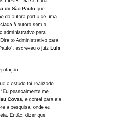
seis meses. Na semana
ça de São Paulo
que
o da autora partiu de uma
ticiada à autora sem a
o administrativo para
Direito Administrativo para
Paulo”, escreveu o juiz
Luis
eputação.
e o estudo foi realizado
or: “Eu pessoalmente me
deu Covas
, e contei para ele
bre a pesquisa, onde eu
ia. Então, dizer que