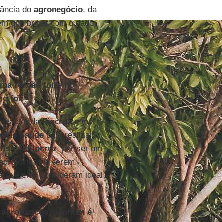
tância do
agronegócio
, da
em que brigar com o dado,
ma reação forte no
mo foi.
quisador da
Fiocruz
e me
io de Saúde
para realizar
fish
. A
Fiocruz
, por ser um
 agrotóxicos a serem
s que eles consideram ideal
.
z agrotóxicos, nenhum é