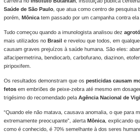
carreira no
Instituto Butantan
, instituição pública centen
Saúde de São Paulo
, que atua como centro de pesquisa 
porém,
Mônica
tem passado por um campanha contra ela de
Tudo começou quando a imunologista analisou dez
agrot
mais utilizados no
Brasil
e revelou que todos, em qualquer
causam graves prejuízos à saúde humana. São eles: abam
alfacipermetrina, bendiocarb, carbofurano, diazinon, etof
piripoxifem.
Os resultados demonstram que os
pesticidas causam m
fetos
em embriões de peixe-zebra até mesmo em dosagen
trigésimo do recomendado pela
Agência Nacional de Vigi
“Quando ele não matava, causava anomalia, o que para 
extremamente preocupante”, alerta
Mônica
, explicando q
como é conhecido, é 70% semelhante à dos seres human