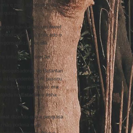
etoria e para advogados do
esquisa.
do que havia visto um
tweet
dizendo que tinha criticado o
sponsabilizar por ela.
eu tinha com a direção.
s pesquisadores do Butantan
s independentes”. Aí passou
do percebeu que aquilo era
vulgada no
Estadão
e tinha
imal
dizendo que a pesquisa
u não poderia mais
rante seis meses. Isso é