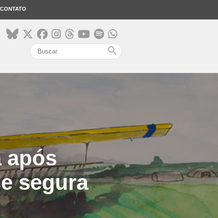
CONTATO
search
a após
se segura