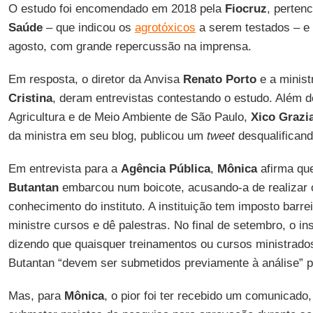
O estudo foi encomendado em 2018 pela
Fiocruz
, perten
Saúde
– que indicou os
agrotóxicos
a serem testados – e f
agosto, com grande repercussão na imprensa.
Em resposta, o diretor da Anvisa
Renato Porto
e a ministr
Cristina
, deram entrevistas contestando o estudo. Além de
Agricultura e de Meio Ambiente de São Paulo,
Xico Grazi
da ministra em seu blog, publicou um
tweet
desqualificand
Em entrevista para a
Agência Pública
,
Mônica
afirma qu
Butantan
embarcou num boicote, acusando-a de realizar 
conhecimento do instituto. A instituição tem imposto barre
ministre cursos e dê palestras. No final de setembro, o in
dizendo que quaisquer treinamentos ou cursos ministrados
Butantan “devem ser submetidos previamente à análise” p
Mas, para
Mônica
, o pior foi ter recebido um comunicado