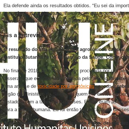
Ela defende ainda os resultados obtidos. “Eu sei da impor
importância da
agricultura
. Eu só acho que a gente não t
com a ciência. A gente tem que trabalhar a partir dela.”
Eis a entrevista.
O resultado do seu estudo sobre agrotóxicos causou u
Instituto Butantan e no Ministério da Saúde. Conte co
No final de 2018, eu comecei a ser procurada por um pes
disseram que eu tinha sido indicada pelo próprio
Ministér
uma análise de
toxicidade por agrotóxicos
usando o
zebra
órgão do Ministério da Saúde, foi quem me enviou os dez
testados, com a tabela já das doses. Essas eram as dose
para a saúde humana. Eu fui então testar cada um desses
Qual o resultado disso? O resultado é que, desses de