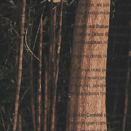
copiado para outros setores do
Butantan
, incluindo a dir
instituto dizendo que o Butantan não é responsável pela p
Depois eu recebo um email do
diretor do Butantan
dizen
do ex-secretário estadual da agricultura [
Xico Graziano
] 
resultado da minha análise e que o
Butantan
não vai se re
Foi aí que eu percebi uma mudança na ótima relação que 
No dia seguinte, o
Butantan
emite uma nota para todos o
dizendo que eles não se responsabilizavam por “pesquisa
a ter um clima muito ruim na instituição, porque todo mun
voltado para mim, porque a minha pesquisa tinha sido di
tido uma grande repercussão.
Depois eu recebo uma notificação do
Comitê de Ética An
não tinha sido submetida ao comitê e que como punição e
submeter nenhuma pesquisa para aprovação do comitê du