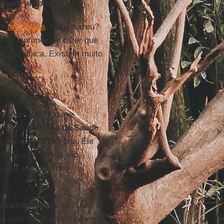
ar sem problema.
am
anomalias
. Não morreu?
fui a primeira a dizer que
erei a única. Existem muito
 pesquisador que me
nema do
Ministro da Saúde
,
 porque não foi boa. Ele
porque a pesquisa não
e que ele tinha me
Butantan
mudou de figura e
cebi uma mensagem por email