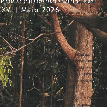
excelente. Nenhum dá para dizer que a gente pode us
Ou eles causam
mortalidade nos animais
ou eles caus
Mas o bicho ficou doente, ficou com uma anomalia. Eu não 
agrotóxicos causam problemas. Não fui a primeira e não s
estudos sobre isso.
O que aconteceu a seguir?
Eu recebi um email do
Flávio Alves
, da
Fiocruz
, que é o
encomendou a pesquisa, dizendo que recebeu um telefo
danado da vida com a repercussão do estudo no Facebook,
disse que eu não deveria ter divulgado a pesquisa ainda 
acabou. Então, eu consultei o meu email e mostrei para el
autorizado, por email, a divulgar o estudo.
Acho que essa foi a virada, porque foi aí que o
Instituto 
disse que não se responsabilizava pela pesquisa. Eu re