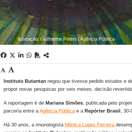
Ilustração: Guilherme Peters | Agência Pública
Instituto Butantan
negou que tivesse pedido estudos e de
propor novas pesquisas por seis meses, decisão revertida
A reportagem é de
Mariana Simões
, publicada pelo proje
parceria entre a
Agência Pública
e a
Repórter Brasil
, 30-
Há 30 anos, a imunologista
Mônica Lopes Ferreira
desemp