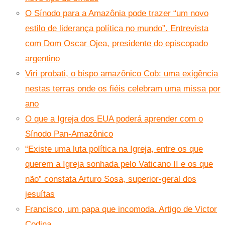
O Sínodo para a Amazônia pode trazer “um novo
estilo de liderança política no mundo”. Entrevista
com Dom Oscar Ojea, presidente do episcopado
argentino
Viri probati, o bispo amazônico Cob: uma exigência
nestas terras onde os fiéis celebram uma missa por
ano
O que a Igreja dos EUA poderá aprender com o
Sínodo Pan-Amazônico
“Existe uma luta política na Igreja, entre os que
querem a Igreja sonhada pelo Vaticano II e os que
não” constata Arturo Sosa, superior-geral dos
jesuítas
Francisco, um papa que incomoda. Artigo de Victor
Codina