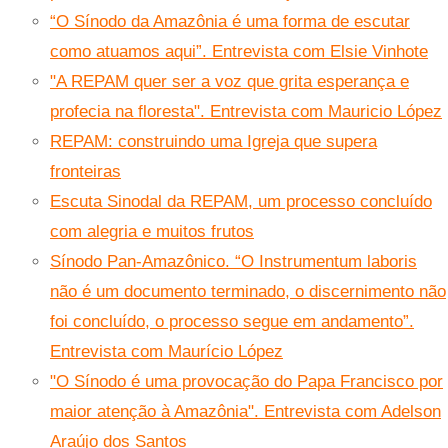
“O Sínodo da Amazônia é uma forma de escutar
como atuamos aqui”. Entrevista com Elsie Vinhote
"A REPAM quer ser a voz que grita esperança e
profecia na floresta". Entrevista com Mauricio López
REPAM: construindo uma Igreja que supera
fronteiras
Escuta Sinodal da REPAM, um processo concluído
com alegria e muitos frutos
Sínodo Pan-Amazônico. “O Instrumentum laboris
não é um documento terminado, o discernimento não
foi concluído, o processo segue em andamento”.
Entrevista com Maurício López
"O Sínodo é uma provocação do Papa Francisco por
maior atenção à Amazônia". Entrevista com Adelson
Araújo dos Santos