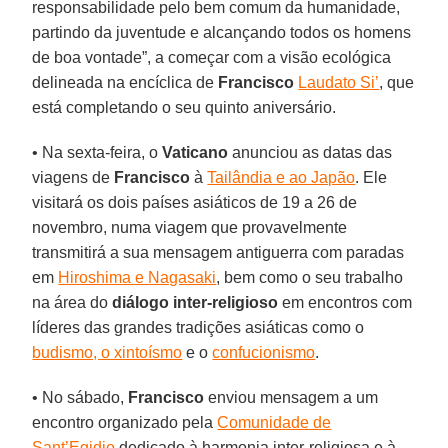
responsabilidade pelo bem comum da humanidade,
partindo da juventude e alcançando todos os homens
de boa vontade”, a começar com a visão ecológica
delineada na encíclica de
Francisco
Laudato Si’
, que
está completando o seu quinto aniversário.
• Na sexta-feira, o
Vaticano
anunciou as datas das
viagens de
Francisco
à
Tailândia e ao Japão
. Ele
visitará os dois países asiáticos de 19 a 26 de
novembro, numa viagem que provavelmente
transmitirá a sua mensagem antiguerra com paradas
em
Hiroshima e Nagasaki
, bem como o seu trabalho
na área do
diálogo inter-religioso
em encontros com
líderes das grandes tradições asiáticas como o
budismo, o xintoísmo
e o
confucionismo
.
• No sábado,
Francisco
enviou mensagem a um
encontro organizado pela
Comunidade de
Sant’Egidio
dedicado à harmonia inter-religiosa e à