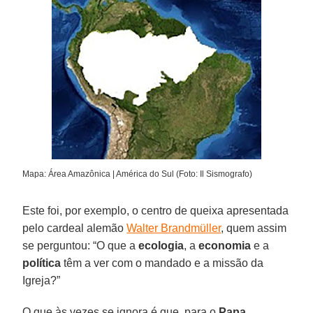
Mapa: Área Amazônica | América do Sul (Foto: Il Sismografo)
Este foi, por exemplo, o centro de queixa apresentada
pelo cardeal alemão
Walter Brandmüller
, quem assim
se perguntou: “O que a
ecologia
, a
economia
e a
política
têm a ver com o mandado e a missão da
Igreja?”
O que às vezes se ignora é que, para o
Papa