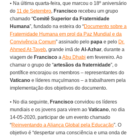
• Na última quarta-feira, que marcou o 18º aniversário
do
11 de Setembro
,
Francisco
recebeu um grupo
chamado “
Comitê Superior da Fraternidade
Humana
”, fundado na esteira do “
Documento sobre a
Fraternidade Humana em prol da Paz Mundial e da
Convivência Comum
” assinado pelo
papa
e pelo
Dr.
Ahmed At-Tayeb
, grande imã de
Al-Azhar
, durante a
viagem de
Francisco
a
Abu Dhabi
em fevereiro. Ao
chamar o grupo de “
artesãos da fraternidade
”, o
pontífice encorajou os membros – representantes do
Vaticano
e líderes muçulmanos – a trabalharem pela
implementação dos objetivos do documento.
• No dia seguinte,
Francisco
convidou os líderes
mundiais e os jovens para virem ao
Vaticano
, no dia
14-05-2020, participar de um evento chamado
“
Reinventando a Aliança Global pela Educação
”. O
objetivo é “despertar uma consciência e uma onda de