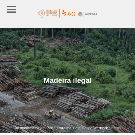
Madeira ilegal
Desmatamento em Pirititi, Roraima. Foto: Felipe Werneck | Ibama