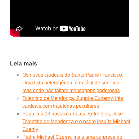
Leia mais
Os novos cardeais do Santo Padre Francisco.
Uma lista heterogênea, não fácil de ser "lida",
mas onde não faltam mensagens poderosas
Tolentino de Mendonça, Zuppi e Cznerny, três
cardeais com trajetórias peculiares
Papa cria 13 novos cardeais. Entre eles, José
Tolentino de Mendonça e o padre jesuíta Michael
Czerny
Padre Michael Czerny, mais uma surpresa do