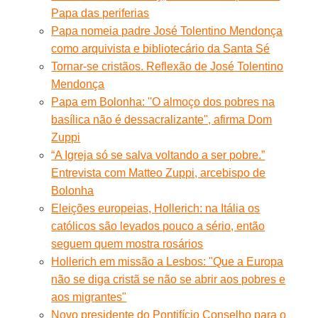
Papa das periferias
Papa nomeia padre José Tolentino Mendonça
como arquivista e bibliotecário da Santa Sé
Tornar-se cristãos. Reflexão de José Tolentino
Mendonça
Papa em Bolonha: ''O almoço dos pobres na
basílica não é dessacralizante'', afirma Dom
Zuppi
“A Igreja só se salva voltando a ser pobre.”
Entrevista com Matteo Zuppi, arcebispo de
Bolonha
Eleições europeias, Hollerich: na Itália os
católicos são levados pouco a sério, então
seguem quem mostra rosários
Hollerich em missão a Lesbos: "Que a Europa
não se diga cristã se não se abrir aos pobres e
aos migrantes"
Novo presidente do Pontifício Conselho para o