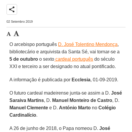
share
02 Setembro 2019
O arcebispo português
D. José Tolentino Mendonça
,
bibliotecário e arquivista da Santa Sé, vai tornar-se a
5 de outubro
o sexto
cardeal português
do século
XXI e terceiro a ser designado no atual pontificado.
A informação é publicada por
Ecclesia
, 01-09-2019.
O futuro cardeal madeirense junta-se assim a D.
José
Saraiva Martins
, D.
Manuel Monteiro de Castro
, D.
Manuel Clemente
e D.
António Marto
no
Colégio
Cardinalício
.
A 26 de junho de 2018, o Papa nomeou D.
José