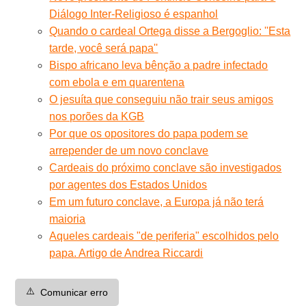
Diálogo Inter-Religioso é espanhol
Quando o cardeal Ortega disse a Bergoglio: ''Esta
tarde, você será papa''
Bispo africano leva bênção a padre infectado
com ebola e em quarentena
O jesuíta que conseguiu não trair seus amigos
nos porões da KGB
Por que os opositores do papa podem se
arrepender de um novo conclave
Cardeais do próximo conclave são investigados
por agentes dos Estados Unidos
Em um futuro conclave, a Europa já não terá
maioria
Aqueles cardeais "de periferia" escolhidos pelo
papa. Artigo de Andrea Riccardi
⚠️
Comunicar erro