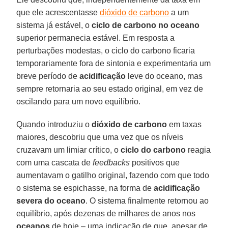
que ele acrescentasse
dióxido de carbono
a um
sistema já estável, o
ciclo de carbono no oceano
superior permanecia estável. Em resposta a
perturbações modestas, o ciclo do carbono ficaria
temporariamente fora de sintonia e experimentaria um
breve período de
acidificação
leve do oceano, mas
sempre retornaria ao seu estado original, em vez de
oscilando para um novo equilíbrio.
Quando introduziu o
dióxido de carbono
em taxas
maiores, descobriu que uma vez que os níveis
cruzavam um limiar crítico, o
ciclo do carbono
reagia
com uma cascata de
feedbacks
positivos que
aumentavam o gatilho original, fazendo com que todo
o sistema se espichasse, na forma de
acidificação
severa do oceano
. O sistema finalmente retornou ao
equilíbrio, após dezenas de milhares de anos nos
oceanos
de hoje – uma indicação de que, apesar de