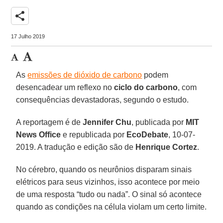
share
17 Julho 2019
As
emissões de dióxido de carbono
podem
desencadear um reflexo no
ciclo do carbono
, com
consequências devastadoras, segundo o estudo.
A reportagem é de
Jennifer Chu
, publicada por
MIT
News Office
e republicada por
EcoDebate
, 10-07-
2019. A tradução e edição são de
Henrique Cortez
.
No cérebro, quando os neurônios disparam sinais
elétricos para seus vizinhos, isso acontece por meio
de uma resposta “tudo ou nada”. O sinal só acontece
quando as condições na célula violam um certo limite.