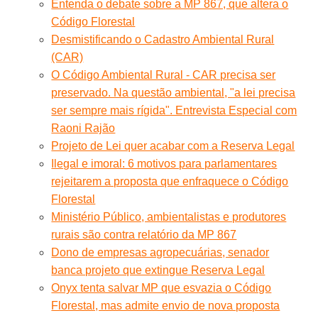
Entenda o debate sobre a MP 867, que altera o
Código Florestal
Desmistificando o Cadastro Ambiental Rural
(CAR)
O Código Ambiental Rural - CAR precisa ser
preservado. Na questão ambiental, "a lei precisa
ser sempre mais rígida". Entrevista Especial com
Raoni Rajão
Projeto de Lei quer acabar com a Reserva Legal
Ilegal e imoral: 6 motivos para parlamentares
rejeitarem a proposta que enfraquece o Código
Florestal
Ministério Público, ambientalistas e produtores
rurais são contra relatório da MP 867
Dono de empresas agropecuárias, senador
banca projeto que extingue Reserva Legal
Onyx tenta salvar MP que esvazia o Código
Florestal, mas admite envio de nova proposta