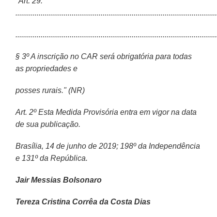
"Art. 29.
.......................................................................................................
.......................................................................................................
§ 3º A inscrição no CAR será obrigatória para todas
as propriedades e
posses rurais." (NR)
Art. 2º Esta Medida Provisória entra em vigor na data
de sua publicação.
Brasília, 14 de junho de 2019; 198º da Independência
e 131º da
República.
Jair Messias Bolsonaro
Tereza Cristina Corrêa da Costa Dias