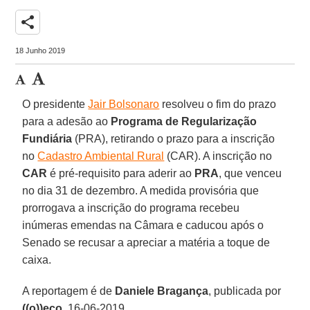
share
18 Junho 2019
O presidente
Jair Bolsonaro
resolveu o fim do prazo
para a adesão ao
Programa de Regularização
Fundiária
(PRA), retirando o prazo para a inscrição
no
Cadastro Ambiental Rural
(CAR). A inscrição no
CAR
é pré-requisito para aderir ao
PRA
, que venceu
no dia 31 de dezembro. A medida provisória que
prorrogava a inscrição do programa recebeu
inúmeras emendas na Câmara e caducou após o
Senado se recusar a apreciar a matéria a toque de
caixa.
A reportagem é de
Daniele Bragança
, publicada por
((o))eco
, 16-06-2019.