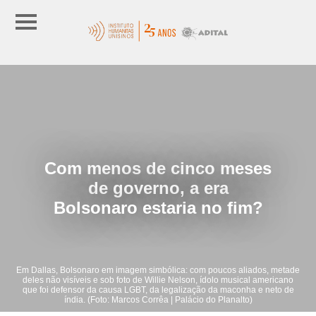
Com menos de cinco meses
de governo, a era
Bolsonaro estaria no fim?
Em Dallas, Bolsonaro em imagem simbólica: com poucos aliados, metade
deles não visíveis e sob foto de Willie Nelson, ídolo musical americano
que foi defensor da causa LGBT, da legalização da maconha e neto de
índia. (Foto: Marcos Corrêa | Palácio do Planalto)