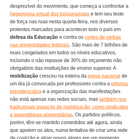
desprezível do movimento, que começa a confrontar a
hegemonia virtual dos bolsonaristas
e tem seu teste
de força nas ruas nesta quarta-feira, nos diversos
protestos marcados para acontecer todo o país em
defesa da Educação
e contra os
cortes de verbas
nas universidades federais
. São mais de 7 bilhões de
reais congelados em todos os níveis educativos,
incluindo o não repasse de 30% do orçamento não
obrigatório das instituições de ensino superior. A
mobilização
cresceu na esteira da
greve nacional
de
um dia já convocada por professores contra a
reforma
previdenciária
e a organização das manifestações
não está apenas nas redes sociais, mas
também nos
tradicionais espaços de mobilização, como sindicatos
e assembleias universitárias
. Os partidos políticos,
porém, têm se mantido comedidos até agora, ainda
que apoiem os atos, numa tentativa de criar uma rede
de coalizão e atrair novos atores em um momento