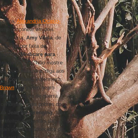
anceira,
Alexandria Ocasio-
 como garçonete em dois
hipotecária.
Amy
Vilela
, de
a filha por falta de
endendo “
Medicare para
sta do partido: “Não mostre
eja mais malandra, diga aos
s’”.
Cori Bush
, enfermeira,
 Brown
, um jovem negro
estos e tanques de guerra
escendentes mais pobres do
ula Jean Swearenging
, filha
s efeitos ambientais da
mais pobres e adoecidos do
res retratadas no