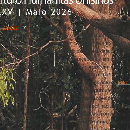
Mulheres na política
Quando a tragédia atingiu sua família em meio à crise fin
Cortez
, nascida no
Bronx
,
Nova York
, teve de trabalhar
turnos diários para salvar a casa da família da execução 
Nevada
, sem saber o que fazer com sua raiva ao perder um
assistência médica, decidiu candidatar-se a deputada def
todos
”; ela relata o conselho que recebeu de um estrategi
suas emoções, isso faz as mulheres parecerem frágeis; s
eleitores que está nas mãos deles, que ‘sua coleira é dele
resolveu candidatar-se depois que o assassinato de
Mike
desarmado do distrito de
Ferguson
,
Missouri
, levou prot
para seu bairro, onde vive uma das populações de afrod
país e há o maior número de homicídios por habitante.
Pa
e neta de mineiros, farta de ver as pessoas morrendo pelo
indústria do carvão do estado de
West Virginia
, “um dos 
país”, resolveu concorrer ao Senado. Essas são as mulhe