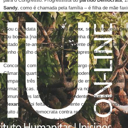
para o Congresso. Progressista do
partido Democrata
, 
Sandy
, como é chamada pela família – é filha de mãe faxine
comunitária.
“Sou candidata e represento o
Bronx
, sou da terceira ge
sou boricua [nascida na ilha caribenha de Porto Rico, que 
estado norte-americano], descendente dos
índios Taino
e
Tenho orgulho de ser americana!”, apresenta-se.
Concorreu com
Joe Crowley
, no cargo desde 1999, líde
Câmara e quarto democrata mais poderoso do Congresso,
campanha três milhões de dólares de empresas de
Wall S
farmacêuticas. E que sequer morava nos bairros periféri
comunidades latinas e afrodescendentes, que dizia repre
Alexandria
foi feita exclusivamente com doações individu
muito além de democrata contra republicano ou esquerda co
sobre os de cima e os de baixo.”