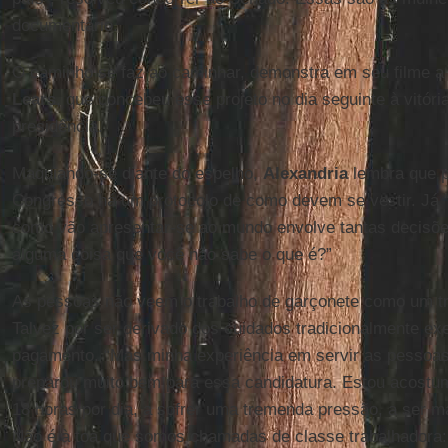
documentário.
O caminho se faz ao caminhar, demonstra em seu filme a f
Lears
, que concebeu esse projeto no dia seguinte à vitóri
presidência.
Maquiando-se diante do espelho,
Alexandria
lembra que p
Congresso há um protocolo de como devem se vestir. Já “
como vão apresentar-se ao mundo envolve tantas decisõ
alguma coisa que você não sabe o que é?”
As pessoas não veem o trabalho de garçonete como um tra
Talvez por ser derivado dos cuidados tradicionalmente ex
pagamento. “Mas minha experiência em servir as pessoas [
preparou muito bem para essa candidatura. Estou acostum
18 horas por dia, a sofrer uma tremenda pressão, a ser m
Não é à toa que somos chamadas de classe trabalhadora: