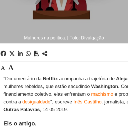
Mulheres na política. | Foto: Divulgação
"Documentário da
Netflix
acompanha a trajetória de
Alej
mulheres rebeldes, que estão sacudindo
Washington
. Co
financiamento coletivo, elas enfrentam o
machismo
e prop
contra a
desigualdade
", escreve
Inês Castilho
, jornalista,
Outras Palavras
, 14-05-2019.
Eis o artigo.