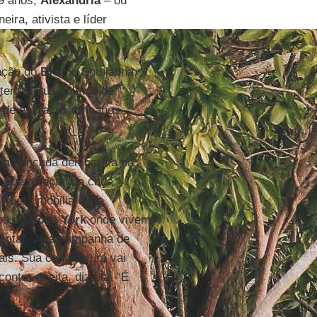
29 anos,
Alexandria
– ou
ira, ativista e líder
ração do
Bronx
. Sou latina,
tem status político de
 de escravos africanos.
r da bancada democrata na
 que arrecada a cada
treet
, imobiliárias e
cos de
Nova York
onde vivem
sentar. Já a campanha de
ais. Sua candidatura vai
ntra direita, diz ela. “É