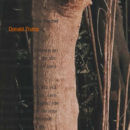
otógrafa e diretora
Rachel
a de
Donald Trump
à
ara candidatos homens ao
para as mulheres, decidir
es! Como preparar-se para
balho verdadeiro, diz ela.
ercidos por mulheres, sem
hospitality, em inglês] me
ada a ficar em pé durante
al tratada pelas pessoas.
 a gente não para de