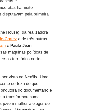
brancas e
ocratas há muito
 disputavam pela primeira
he House), da realizadora
io-Cortez
e de três outras
ush
e
Paula Jean
sas máquinas políticas de
rsos territórios norte-
a ser visto na
Netflix
. Uma
cente certeza de que
 condutora do documentário é
os a transformou numa
s jovem mulher a eleger-se