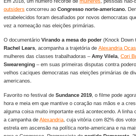
Em 2018, um número recorde de
mulheres
, pessoas não-
outsiders
concorreu ao
Congresso norte-americano.
Dem
estabelecidos foram desafiados por novos democratas que
vez a nomeação nas eleições primárias.
O documentário
Virando a mesa do poder
(Knock Down t
Rachel
Lears
, acompanha a trajetória de
Alexandria Ocas
mulheres das classes trabalhadoras –
Amy Vilela
,
Cori B
Swearenging
– em suas primeiras disputas contra podero
velhos caciques democratas nas eleições primárias de dive
americanos.
Favorito no festival de
Sundance
2019
, o filme pode agor
hora e meia em que mantive o coração nas mãos e a cres
alguma coisa muito importante está acontecendo. A linha
a campanha de
Alexandria
, cuja vitória com 82% dos vot
estrela em ascensão na política norte-americana e na mai