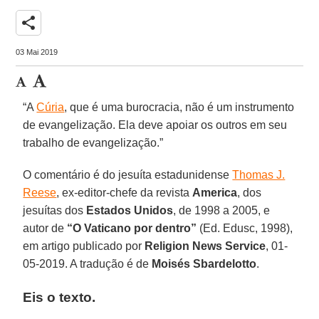
share
03 Mai 2019
“A
Cúria
, que é uma burocracia, não é um instrumento
de evangelização. Ela deve apoiar os outros em seu
trabalho de evangelização.”
O comentário é do jesuíta estadunidense
Thomas J.
Reese
, ex-editor-chefe da revista
America
, dos
jesuítas dos
Estados Unidos
, de 1998 a 2005, e
autor de
“O Vaticano por dentro”
(Ed. Edusc, 1998),
em artigo publicado por
Religion News Service
, 01-
05-2019. A tradução é de
Moisés Sbardelotto
.
Eis o texto.