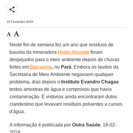
share
18 Fevereiro 2019
Neste fim de semana fez um ano que resíduos de
bauxita da mineradora
Hydro Alunorte
foram
despejados para o meio ambiente depois de chuvas
fortes em
Barcarena
, no
Pará
. Embora os laudos da
Secretaria de Meio Ambiente negassem qualquer
problema, dias depois o
Instituto Evandro Chagas
testou amostras de água e comprovou que havia
contaminação. E vistorias ainda encontraram dutos
clandestino que levavam resíduos poluentes a cursos
d'água.
A informação é publicada por
Outra Saúde
, 18-02-
2019.