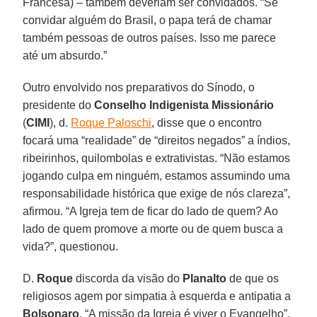
Francesa) – também deveriam ser convidados. “Se
convidar alguém do Brasil, o papa terá de chamar
também pessoas de outros países. Isso me parece
até um absurdo.”
Outro envolvido nos preparativos do Sínodo, o
presidente do
Conselho Indigenista Missionário
(
CIMI
), d.
Roque Paloschi
, disse que o encontro
focará uma “realidade” de “direitos negados” a índios,
ribeirinhos, quilombolas e extrativistas. “Não estamos
jogando culpa em ninguém, estamos assumindo uma
responsabilidade histórica que exige de nós clareza”,
afirmou. “A Igreja tem de ficar do lado de quem? Ao
lado de quem promove a morte ou de quem busca a
vida?”, questionou.
D.
Roque
discorda da visão do
Planalto
de que os
religiosos agem por simpatia à esquerda e antipatia a
Bolsonaro
. “A missão da Igreja é viver o Evangelho”,