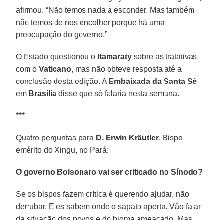
afirmou. “Não temos nada a esconder. Mas também
não temos de nos encolher porque há uma
preocupação do governo.”
O Estado questionou o
Itamaraty
sobre as tratativas
com o
Vaticano
, mas não obteve resposta até a
conclusão desta edição. A
Embaixada da Santa Sé
em
Brasília
disse que só falaria nesta semana.
***
Quatro perguntas para
D. Erwin Kräutler
, Bispo
emérito do Xingu, no Pará:
O governo Bolsonaro vai ser criticado no Sínodo?
Se os bispos fazem crítica é querendo ajudar, não
derrubar. Eles sabem onde o sapato aperta. Vão falar
da situação dos povos e do bioma ameaçado. Mas