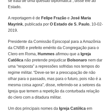
se trata de uma questão diplomática”, disse ele ao
Estado.
A reportagem é de
Felipe Frazão
e
José Maria
Mayrink
, publicada por
O Estado de S. Paulo
, 10-02-
2019.
Presidente da Comissão Episcopal para a Amazônia
da CNBB e prefeito emérito da Congregação para o
Clero em Roma,
Hummes
afirmou que a
Igreja
Católica
não pretende prejudicar
Bolsonaro
nem dar
uma “resposta” a repressões sofridas nos tempos do
regime militar. “Deve-se ter a preocupação de não
olhar para o passado, mas para o futuro, pois não é a
mesma coisa agora”, disse, referindo-se a setores da
Igreja que temem a repetição da conturbada relação
do clero com a ditadura militar.
Um dos principais nomes da
Igreja Católica
em