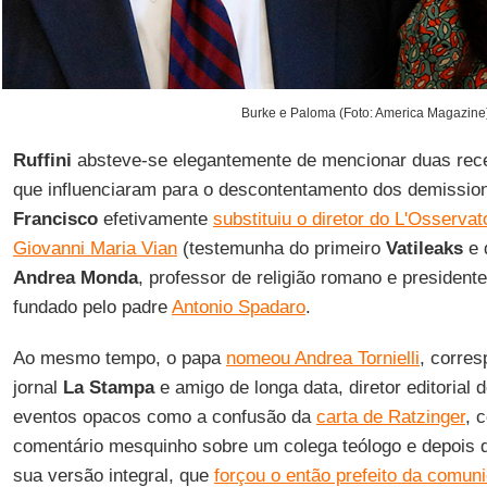
Burke e Paloma (Foto: America Magazine
Ruffini
absteve-se elegantemente de mencionar duas rec
que influenciaram para o descontentamento dos demissio
Francisco
efetivamente
substituiu o diretor do L'Osserv
Giovanni Maria Vian
(testemunha do primeiro
Vatileaks
e 
Andrea Monda
, professor de religião romano e president
fundado pelo padre
Antonio Spadaro
.
Ao mesmo tempo, o papa
nomeou Andrea Tornielli
, corre
jornal
La Stampa
e amigo de longa data, diretor editorial d
eventos opacos como a confusão da
carta de Ratzinger
, 
comentário mesquinho sobre um colega teólogo e depois 
sua versão integral, que
forçou o então prefeito da comu