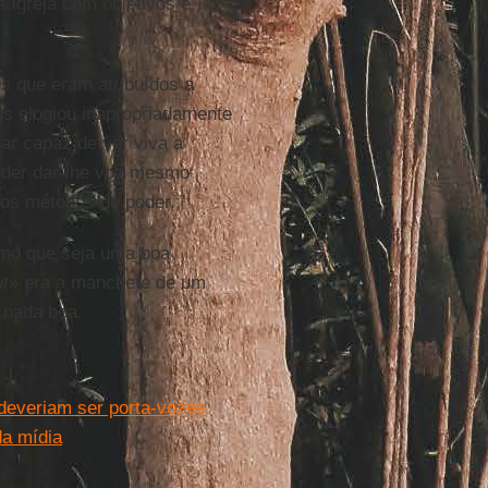
 Igreja com objetivos e
 que eram atribuídos a
s elogiou inapropriadamente
r capaz de ver viva a
oder dar-lhe voz mesmo
dos métodos do poder.
mo que seja uma boa
ut
» era a manchete de um
 nada boa.
 deveriam ser porta-vozes
da mídia