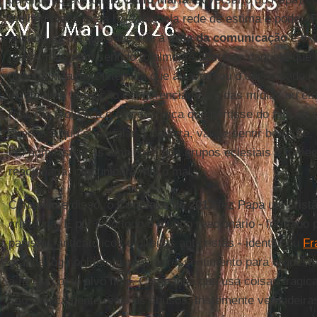
mulher. Nada resta hoje daquela rede de estima e poder.
aceitou-as porque sabe que a
área da comunicação
é ext
Igreja, mas num sentido totalmente diferente daquele que 
desorganização sistêmica que atravessou o episcopado n
exigia uma formação em gerenciamento das mídias ou em
reflexão teológica e eclesiológica que partisse do fato de
apenas o que é: se falar a Palavra, vai se sentir bem. Se
em administrar as ambições dos grupos eclesiais e fornec
reacionária, comunicará mal o mal.
Consciente disso, o
Conclave de 2013
fez Papa um cristã
cristalina. E por isso todo o mundo reacionário - formado 
papistas anticatólicos e direitas anticristãs - identificou
Fr
grande jogo político usa esse ressentimento para orques
a Igreja como alvo final. Campanha que usa coisas tragic
são tragicamente reais os abusos, tristemente verdadeira