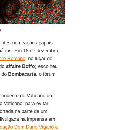
)
entes nomeações papais
nários. Em 18 de dezembro,
atore Romano
: no lugar de
do
affaire Boffo
) escolheu
e do
Bombacarta
, o fórum
spondente do Vaticano do
o Vaticano: para evitar
cortada na parte de um
divulgada na imprensa em
nicação Dom Dario Viganò a