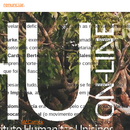
renunciar
.
Essas nomeações, após a do próprio
Ruffini
em julho, d
revelaram deficiências e esgotaram as reservas de crédit
Burke
, por exemplo, havia sido chamado a Roma pela
Fo
o setor das comunicações da secretaria de Estado na ép
o
Cardeal Bertone
e
Monsenhor Balestrero
esperavam q
imprensa norte-americana e a parte conservadora da igrej
que foi um fiasco total.
Apesar de tudo, no entanto,
Burke
se fez apreciar e fez c
de Imprensa
, até se tornar diretor em julho de 2016, apó
Paloma García
era apreciada pelo cardeal
Rouco Varela
Neocatecumenal
(o movimento em cujo seminário em New 
cardeal
McCarrick
) e havia sido escolhida por dom
Vigan
parente do ex-núncio
Carlo Maria
, adversário do Papa) co