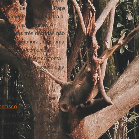
 Portanto, demissões. O Papa
remamente sensível para a
era peculiar a
Burke
. A
as últimas três décadas não
 sociologia moral, mas uma
 que a Igreja comunica
, em vez disso, se contenta
er às direitas uma ideologia
o de clareza evangélica
por ateus devotos, super
ancisco
como seu alvo. O
trar uma "campanha" que tem
amente verdadeiras (pois
s as apropriações indébitas