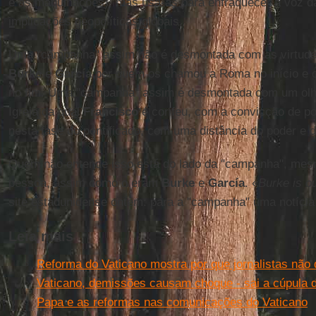
e as maquinações), mas usa-as para enfraquecer a voz da
implicações geopolíticas globais.
Uma "campanha" assim não é desmontada com as virtudes
Burke
e
García
por quem os chamou a Roma no início e o
no fim. Uma "campanha" assim é desmontada com um olha
Igreja da qual
Francisco
é corifeu, com a convicção de p
nesta fase do pontificado, com uma distância do poder e 
Quem não entende isso está do lado da "campanha", mes
pessoa, assim como o eram
Burke
e
García
. «
Burke is o
site estadunidense ontem: para a "campanha" uma notícia
Leia mais
Reforma do Vaticano mostra por que jornalistas não
Vaticano, demissões causam choque - sai a cúpula 
Papa e as reformas nas comunicações do Vaticano