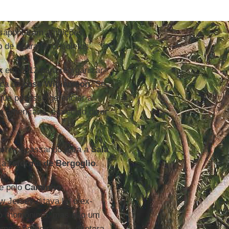
esapontaram ambições,
o de aparatos obsoletos.
x
em 2012 para reorganizar
oca do
caso Williamson
. Se
ue pudesse gerenciar a
a americana, é preciso dizer
arreira passando para a
Sala
s a
reforma de Bergoglio
.
e pelo
Caminho
Jersey ditava lei o ex-
ò
(homônimo, mas não um
mo a primeira vice-diretora