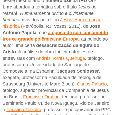
desse mesmo ano o
número 336
da
IHU On-
Line
abordou a temática sob o título
Jesus de
Nazaré. Humanamente divino e divinamente
humano
, movidos pelo livro
Jesus. Aproximação
histórica
(Petrópolis, RJ: Vozes, 2011), de
José
Antonio Pagola
, que
à época de seu lançamento
trouxe grande polêmica na Europa
, atribuindo ao
autor uma certa
dessacralização da figura do
Cristo
. A análise da obra foi feita através de
entrevistas com
Andrés Torres Queiruga
, teólogo,
professor da Universidade de Santiago de
Compostela, na Espanha,
Jacques Schlosser
,
exegeta, professor na Faculdade de Teologia de
Strasbourg (Université Marc Bloch),
Carlos Palacio
,
teólogo, superior provincial da Companhia de Jesus
no Brasil,
Francisco Orofino
, teólogo, professor no
Seminário Paulo VI, de Nova Iguaçu, Rio de Janeiro
e
Faustino Teixeira
, professor e pesquisador do PPG