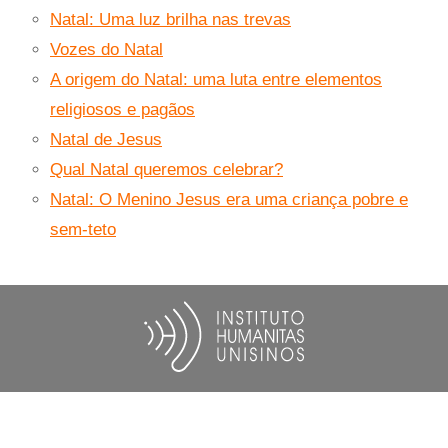
Natal: Uma luz brilha nas trevas
Vozes do Natal
A origem do Natal: uma luta entre elementos
religiosos e pagãos
Natal de Jesus
Qual Natal queremos celebrar?
Natal: O Menino Jesus era uma criança pobre e
sem-teto