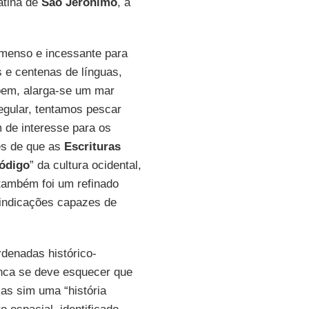
atina de
São Jerônimo
, a
 imenso e incessante para
 e centenas de línguas,
õem, alarga-se um mar
regular, tentamos pescar
 de interesse para os
es de que as
Escrituras
ódigo
” da cultura ocidental,
também foi um refinado
indicações capazes de
rdenadas histórico-
nca se deve esquecer que
as sim uma “história