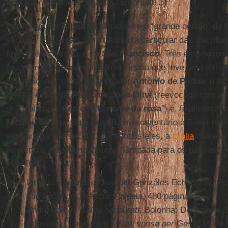
filha (
plorate, dolete, ululate, lachrimate...
).
Sim, porque a
Bíblia
foi justamente o “grande código” de r
séculos. Eis, então, uma retomada particular das Escritur
férvido e fervoroso, o de
São Francisco
. Três estudiosos
reconstrução da exegese franciscana que teve uma tétra
excepcionais: o grande pregador
Antônio de Pádua
, o te
mestre espiritual
Pedro de João Olivi
(reevocado com as 
discípulos por
Eco
em “
O nome da rosa
”) e, finalmente, 
Nicolau de Lira
, cuja
Postilla
ou comentário à Bíblia reg
extraordinário e secular. Para todos eles, a
Bíblia
não era 
referência, mas também uma “lâmpada para os passos” n
119, 105).
Ignacio Carbajosa, Joaquín Gonzáles Echegaray, Fr
suo contesto
. Bréscia: Paideia, 480 páginas.
André Wénin.
Salmi censurati
. Bolonha: Dehoniane, 
Edmondo Lupieri (org.).
Una sposa per Gesù. Maria M