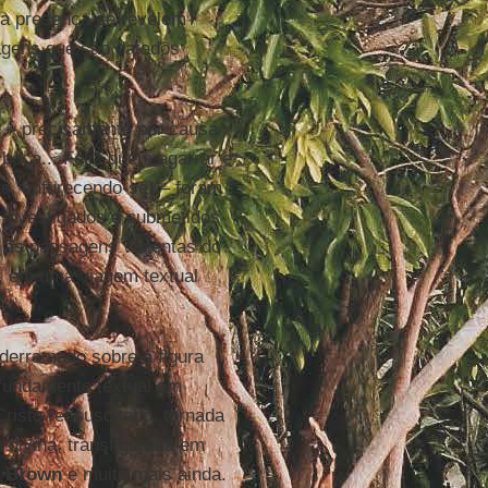
ria presença se revelem
uagens que são datados
 – precisamente por causa
boca... Feliz quem agarrar e
te, enfurecendo-se) – foram
 investigados e submetidos
a as passagens violentas do
, em uma viagem textual
 derramado sobre a figura
 fundamento textual em
risto ressuscitado, tornada
divina, transfigurada em
 Brown
e muito mais ainda.