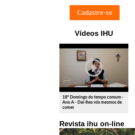
Vídeos IHU
play_circle_outline
18º Domingo do tempo comum -
Ano A - Dai-lhes vós mesmos de
comer
Revista ihu on-line