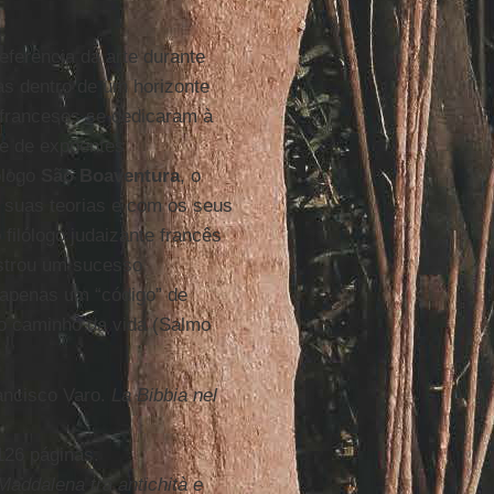
eferência da arte durante
as dentro de um horizonte
 franceses se dedicaram à
de de expoentes
ólogo
São Boaventura
, o
suas teorias e com os seus
o filólogo judaizante francês
istrou um sucesso
apenas um “código” de
o caminho da vida (Salmo
ancisco Varo.
La Bibbia nel
126 páginas.
addalena tra antichità e