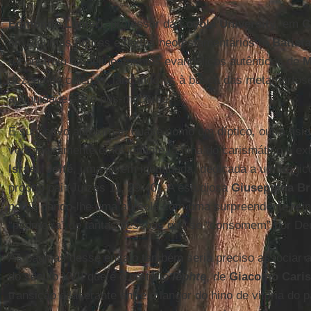
Edmondo Lupieri
, professor da
Loyola University
, em
C
em algumas figuras e textos neotestamentários (o
Batista
reconstruiu os delineamentos evangélicos autênticos de
M
dezena de colegas, lançando-os à busca das metamorfose
antiguidade até o pós-moderno.
É sugestivo aproximar, quase como um díptico, outra fisi
verdadeiramente emocionante, a filha do carismático e ext
Israel
,
Jefté
, uma jovem inominada, dedicada a um trágico 
próprio pai (Juízes 11, 29-40). A estudiosa
Giuseppina Br
perfil, dando-lhe uma auréola com uma surpreendente rei
“padroeira” de tantas pessoas que se “consomem” por De
Às páginas desse ensaio também seria preciso associar a
do século XVII que é o oratório
Iephte
, de
Giacomo Caris
transição dilacerante entre o langor do hino de vitória do 