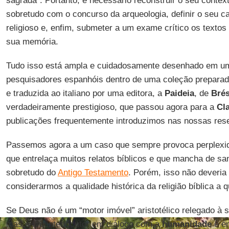
sagrada”. Portanto, é necessário reconstruir o seu context
sobretudo com o concurso da arqueologia, definir o seu ca
religioso e, enfim, submeter a um exame crítico os textos
sua memória.
Tudo isso está ampla e cuidadosamente desenhado em um
pesquisadores espanhóis dentro de uma coleção prepara
e traduzida ao italiano por uma editora, a
Paideia
, de
Brés
verdadeiramente prestigioso, que passou agora para a
Cl
publicações frequentemente introduzimos nas nossas res
Passemos agora a um caso que sempre provoca perplexid
que entrelaça muitos relatos bíblicos e que mancha de s
sobretudo do
Antigo Testamento
. Porém, isso não deveria
considerarmos a qualidade histórica da religião bíblica 
Se Deus não é um “motor imóvel” aristotélico relegado à 
mas é um interlocutor em diálogo com a
humanidade
e em