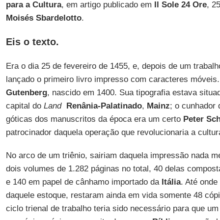
para a Cultura
, em artigo publicado em
Il Sole 24 Ore
, 2
Moisés Sbardelotto
.
Eis o texto.
Era o dia 25 de fevereiro de 1455, e, depois de um trabalh
lançado o primeiro livro impresso com caracteres móveis.
Gutenberg
, nascido em 1400. Sua tipografia estava situa
capital do
Land
Renânia-Palatinado
,
Mainz
; o cunhador 
góticas dos manuscritos da época era um certo
Peter Sch
patrocinador daquela operação que revolucionaria a cultu
No arco de um triênio, sairiam daquela impressão nada 
dois volumes de 1.282 páginas no total, 40 delas compos
e 140 em papel de cânhamo importado da
Itália
. Até onde
daquele estoque, restaram ainda em vida somente 48 có
ciclo trienal de trabalho teria sido necessário para que u