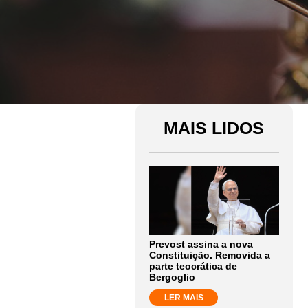
MAIS LIDOS
Prevost assina a nova
Constituição. Removida a
parte teocrática de
Bergoglio
LER MAIS