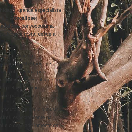
hicago
, grande especialista
e o
Apocalipse
),
adalena
, convocou uma
s daquele rosto, desde a
onomia feminina
ravagante libertador de
sacrifício ritual pelo
uscolotto
redesenha o seu
nterpretação como
us e pelo próximo.
 escuta daquela joia musical
simi
, especialmente na
pai e o desolado lamento da