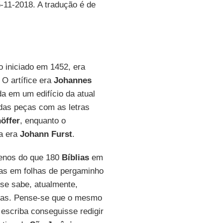
5-11-2018. A tradução é de
o iniciado em 1452, era
 O artífice era
Johannes
da em um edifício da atual
das peças com as letras
öffer
, enquanto o
ra era
Johann Furst
.
menos do que 180
Bíblias
em
tas em folhas de pergaminho
 se sabe, atualmente,
pias. Pense-se que o mesmo
m escriba conseguisse redigir