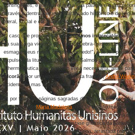
contingentes, é inevitável que a sua palavra e a sua próp
através e dentro daquele emaranhado histórico e de ling
literal, social e culturalmente.
O caso que propomos é o dos
Salmos
imprecatórios
que
da sua carga violenta (“Ó Deus, quebra-lhes os dentes na 
esmagar seus nenês contra o rochedo!”, e assim por dian
expulsos da liturgia cristã. Esses Salmos censurados são
a hermenêutica (que também seria necessária, aliás, par
Alcorão
) por um renomado exegeta francês,
André Wénin
acidentada, mas significativa.
E, por falar em páginas sagradas difíceis, quanto
eros
foi
evangélica de
Maria Madalena
, que foi transformada sem
prostituta, para depois ser exaltada como testemunha do C
quase evanescente como hipóstase gnóstica da Sabedoria 
esposa, rainha e até mesmo ser divino, arrastada por
Dan