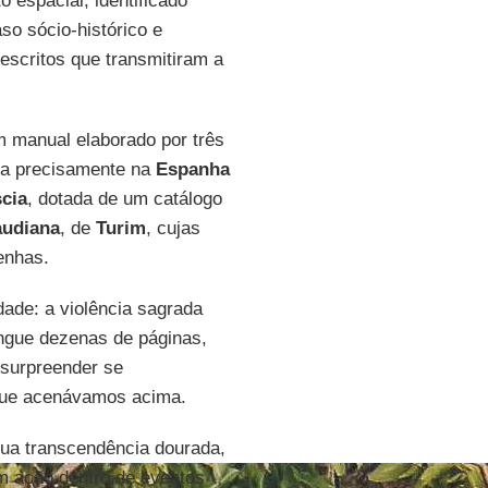
o espacial, identificado
so sócio-histórico e
 escritos que transmitiram a
 manual elaborado por três
da precisamente na
Espanha
cia
, dotada de um catálogo
audiana
, de
Turim
, cujas
enhas.
ade: a violência sagrada
angue dezenas de páginas,
 surpreender se
a que acenávamos acima.
sua transcendência dourada,
 ação dentro de eventos