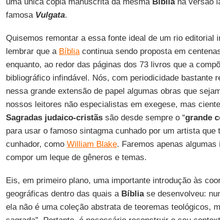
uma única cópia manuscrita da mesma
Bíblia
na versão l
famosa
Vulgata
.
Quisemos remontar a essa fonte ideal de um rio editorial
lembrar que a
Bíblia
continua sendo proposta em centenas
enquanto, ao redor das páginas dos 73 livros que a comp
bibliográfico infindável. Nós, com periodicidade bastante 
nessa grande extensão de papel algumas obras que sejam
nossos leitores não especialistas em exegese, mas cient
Sagradas judaico-cristãs
são desde sempre o “
grande c
para usar o famoso sintagma cunhado por um artista que 
cunhador, como
William Blake
. Faremos apenas algumas 
compor um leque de gêneros e temas.
Eis, em primeiro plano, uma importante introdução às coo
geográficas dentro das quais a
Bíblia
se desenvolveu: nu
ela não é uma coleção abstrata de teoremas teológicos, m