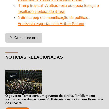
'Trump tropical'. A ultradireita europeia festeja o
resultado eleitoral do Brasil
A direita pop e a memificação da política.
Entrevista especial com Esther Solano
⚠️
Comunicar erro
NOTÍCIAS RELACIONADAS
O governo Temer será um governo de direita. "Infelizmente
vamos provar desse veneno". Entrevista especial com Francisco
de Oliveira