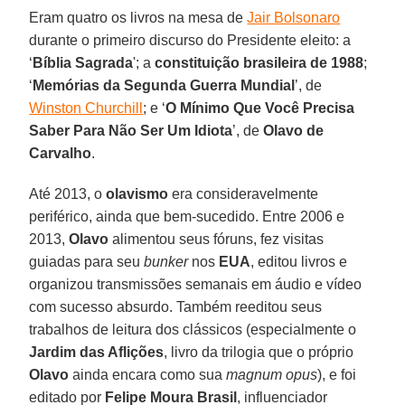
Eram quatro os livros na mesa de
Jair Bolsonaro
durante o primeiro discurso do Presidente eleito: a
‘
Bíblia Sagrada
'; a
constituição brasileira de 1988
;
‘
Memórias da Segunda Guerra Mundial
’, de
Winston Churchill
; e ‘
O
Mínimo Que Você Precisa
Saber Para Não Ser Um Idiota
’, de
Olavo de
Carvalho
.
Até 2013, o
olavismo
era consideravelmente
periférico, ainda que bem-sucedido. Entre 2006 e
2013,
Olavo
alimentou seus fóruns, fez visitas
guiadas para seu
bunker
nos
EUA
, editou livros e
organizou transmissões semanais em áudio e vídeo
com sucesso absurdo. Também reeditou seus
trabalhos de leitura dos clássicos (especialmente o
Jardim das Aflições
, livro da trilogia que o próprio
Olavo
ainda encara como sua
magnum opus
), e foi
editado por
Felipe Moura Brasil
, influenciador