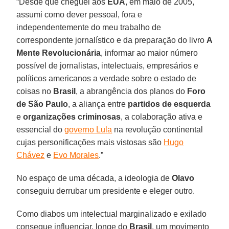
“Desde que cheguei aos
EUA
, em maio de 2005,
assumi como dever pessoal, fora e
independentemente do meu trabalho de
correspondente jornalístico e da preparação do livro
A
Mente Revolucionária
, informar ao maior número
possível de jornalistas, intelectuais, empresários e
políticos americanos a verdade sobre o estado de
coisas no
Brasil
, a abrangência dos planos do
Foro
de São Paulo
, a aliança entre
partidos de esquerda
e
organizações criminosas
, a colaboração ativa e
essencial do
governo Lula
na revolução continental
cujas personificações mais vistosas são
Hugo
Chávez
e
Evo Morales
.”
No espaço de uma década, a ideologia de
Olavo
conseguiu derrubar um presidente e eleger outro.
Como diabos um intelectual marginalizado e exilado
consegue influenciar, longe do
Brasil
, um movimento