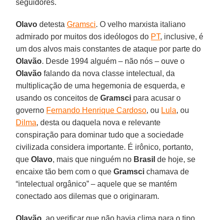
seguidores.
Olavo
detesta
Gramsci
. O velho marxista italiano
admirado por muitos dos ideólogos do
PT
, inclusive, é
um dos alvos mais constantes de ataque por parte do
Olavão
. Desde 1994 alguém – não nós – ouve o
Olavão
falando da nova classe intelectual, da
multiplicação de uma hegemonia de esquerda, e
usando os conceitos de
Gramsci
para acusar o
governo
Fernando Henrique Cardoso
, ou
Lula
, ou
Dilma
, desta ou daquela nova e relevante
conspiração para dominar tudo que a sociedade
civilizada considera importante. É irônico, portanto,
que
Olavo
, mais que ninguém no
Brasil
de hoje, se
encaixe tão bem com o que
Gramsci
chamava de
“intelectual orgânico” – aquele que se mantém
conectado aos dilemas que o originaram.
Olavão
, ao verificar que não havia clima para o tipo