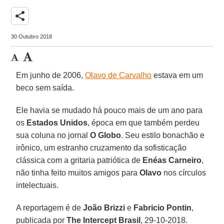
share
30 Outubro 2018
Em junho de 2006,
Olavo de Carvalho
estava em um
beco sem saída.
Ele havia se mudado há pouco mais de um ano para
os
Estados Unidos
, época em que também perdeu
sua coluna no jornal
O Globo
. Seu estilo bonachão e
irônico, um estranho cruzamento da sofisticação
clássica com a gritaria patriótica de
Enéas Carneiro
,
não tinha feito muitos amigos para
Olavo
nos círculos
intelectuais.
A reportagem é de
João Brizzi
e
Fabricio Pontin
,
publicada por
The Intercept Brasil
, 29-10-2018.