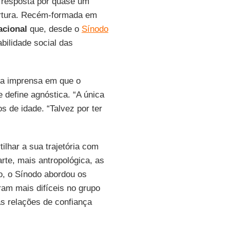
a resposta por quase um
rtura. Recém-formada em
acional
que, desde o
Sínodo
bilidade social das
da imprensa em que o
define agnóstica. “A única
s de idade. “Talvez por ter
lhar a sua trajetória com
te, mais antropológica, as
, o Sínodo abordou os
ram mais difíceis no grupo
as relações de confiança