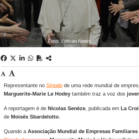
Foto: Vatican News
Representante no
Sínodo
de uma rede mundial de empresa
Marguerite-Marie Le Hodey
também traz a voz dos
jove
A reportagem é de
Nicolas Senèze
, publicada em
La Croi
de
Moisés Sbardelotto
.
Quando a
Associação Mundial de Empresas Familiares