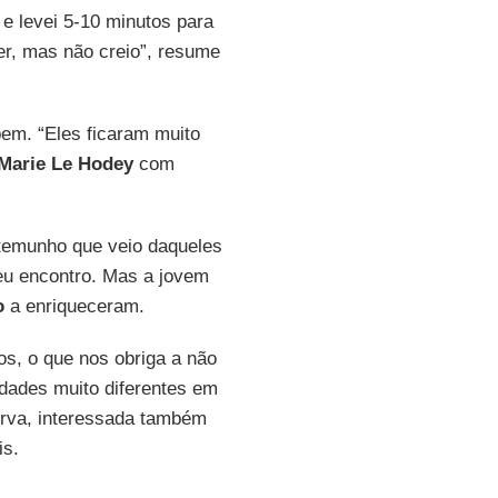
 e levei 5-10 minutos para
rer, mas não creio”, resume
bem. “Eles ficaram muito
Marie Le Hodey
com
stemunho que veio daqueles
eu encontro. Mas a jovem
o
a enriqueceram.
os, o que nos obriga a não
idades muito diferentes em
erva, interessada também
is.