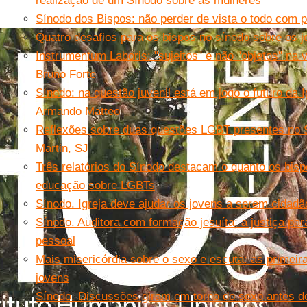
realização de um Sínodo sobre as mulheres
Sínodo dos Bispos: não perder de vista o todo com
Quatro desafios para os bispos no sínodo sobre os 
Instrumentum Laboris: "sujeitos" e não "objetos" na v
Bruno Forte
Sínodo: na questão juvenil está em jogo o futuro da 
Armando Matteo
Reflexões sobre duas questões LGBT presentes no 
Martin, SJ
Três relatórios do Sínodo destacam o quanto os bis
educação sobre LGBTs
Sínodo. Igreja deve ajudar os jovens a serem cidadão
Sínodo. Auditora com formação jesuíta: a justiça pa
pessoal
Mais misericórdia sobre o sexo e escuta: as primei
jovens
Sínodo. Discussões giram em torno do sexo antes d