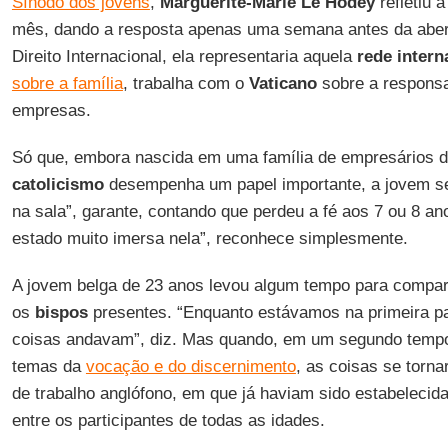
Sínodo dos jovens
,
Marguerite-Marie Le Hodey
refletiu 
mês, dando a resposta apenas uma semana antes da abe
Direito Internacional, ela representaria aquela
rede intern
sobre a família
, trabalha com o
Vaticano
sobre a responsa
empresas.
Só que, embora nascida em uma família de empresários 
catolicismo
desempenha um papel importante, a jovem se 
na sala”, garante, contando que perdeu a fé aos 7 ou 8 ano
estado muito imersa nela”, reconhece simplesmente.
A jovem belga de 23 anos levou algum tempo para comparti
os
bispos
presentes. “Enquanto estávamos na primeira par
coisas andavam”, diz. Mas quando, em um segundo tempo
temas da
vocação e do discernimento
, as coisas se torna
de trabalho anglófono, em que já haviam sido estabelecid
entre os participantes de todas as idades.