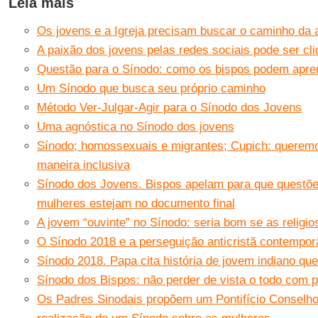
Leia mais
Os jovens e a Igreja precisam buscar o caminho da 
A paixão dos jovens pelas redes sociais pode ser cl
Questão para o Sínodo: como os bispos podem apren
Um Sínodo que busca seu próprio caminho
Método Ver-Julgar-Agir para o Sínodo dos Jovens
Uma agnóstica no Sínodo dos jovens
Sínodo; homossexuais e migrantes; Cupich: queremos
maneira inclusiva
Sínodo dos Jovens. Bispos apelam para que questõe
mulheres estejam no documento final
A jovem “ouvinte” no Sínodo: seria bom se as religi
O Sínodo 2018 e a perseguição anticristã contempo
Sínodo 2018. Papa cita história de jovem indiano que
Sínodo dos Bispos: não perder de vista o todo com
Os Padres Sinodais propõem um Pontifício Conselho