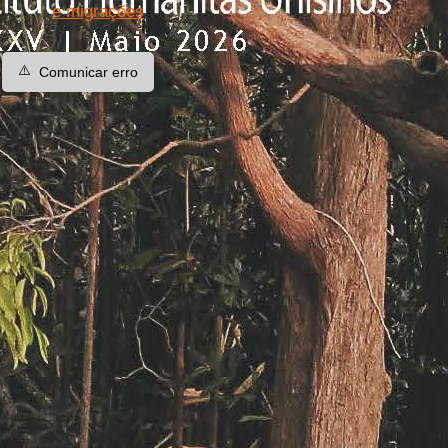
e migrações
⚠️
Comunicar erro