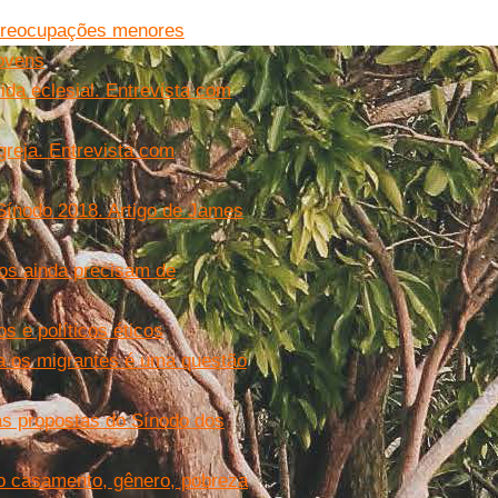
 preocupações menores
jovens
ida eclesial. Entrevista com
Igreja. Entrevista com
Sínodo 2018. Artigo de James
pos ainda precisam de
s e políticos éticos
ra os migrantes é uma questão
ras propostas do Sínodo dos
o casamento, gênero, pobreza