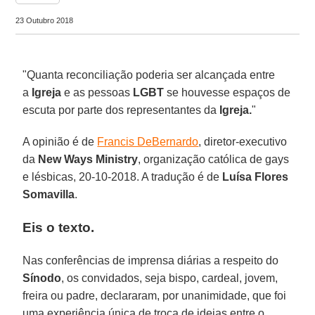
23 Outubro 2018
"Quanta reconciliação poderia ser alcançada entre
a
Igreja
e as pessoas
LGBT
se houvesse espaços de
escuta por parte dos representantes da
Igreja.
"
A opinião é de
Francis DeBernardo
, diretor-executivo
da
New Ways Ministry
, organização católica de gays
e lésbicas, 20-10-2018. A tradução é de
Luísa Flores
Somavilla
.
Eis o texto.
Nas conferências de imprensa diárias a respeito do
Sínodo
, os convidados, seja bispo, cardeal, jovem,
freira ou padre, declararam, por unanimidade, que foi
uma experiência única de troca de ideias entre o