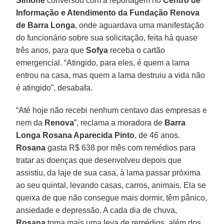
Simone
conversou com a reportagem no
Centro de
Informação e Atendimento da Fundação Renova
de Barra Longa
, onde aguardava uma manifestação
do funcionário sobre sua solicitação, feita há quase
três anos, para que
Sofya
receba o cartão
emergencial. “Atingido, para eles, é quem a lama
entrou na casa, mas quem a lama destruiu a vida não
é atingido”, desabafa.
“Até hoje não recebi nenhum centavo das empresas e
nem da
Renova
”, reclama a moradora de
Barra
Longa
Rosana Aparecida Pinto
, de 46 anos.
Rosana
gasta R$ 638 por mês com remédios para
tratar as doenças que desenvolveu depois que
assistiu, da laje de sua casa, à lama passar próxima
ao seu quintal, levando casas, carros, animais. Ela se
queixa de que não consegue mais dormir, têm pânico,
ansiedade e depressão. A cada dia de chuva,
Rosana
toma mais uma leva de remédios, além dos