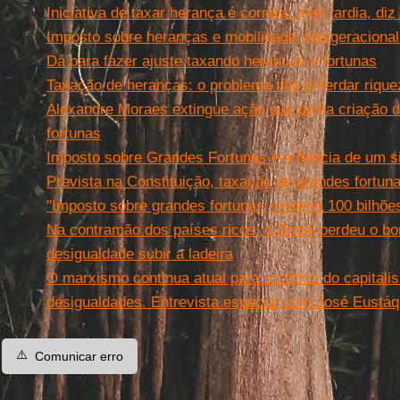
Iniciativa de taxar herança é correta, mas tardia, diz
Imposto sobre heranças e mobilidade intergeracional
Dá para fazer ajuste taxando heranças e fortunas
Taxação de heranças: o problema não é herdar rique
Alexandre Moraes extingue ação que pedia criação 
fortunas
Imposto sobre Grandes Fortunas e a falácia de um si
Prevista na Constituição, taxação de grandes fortun
"Imposto sobre grandes fortunas renderia 100 bilhõe
Na contramão dos países ricos, o Brasil perdeu o bon
desigualdade subir a ladeira
O marxismo continua atual para a crítica do capital
desigualdades. Entrevista especial com José Eustáq
⚠️
Comunicar erro