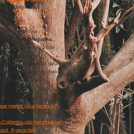
ara proteger seus
estão vigentes na
es aos 30% da
Alemanha
,
do
Japão
. A herança não
cer esta variável,
mica que a administre para
 desenvolvimento, de modo
rica Latina.
 que menos taxa herança?',
a Colômbia são necessárias
asil, 9 gerações