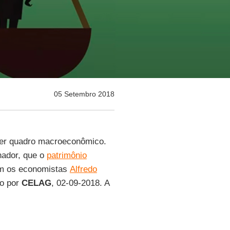
05 Setembro 2018
uer quadro macroeconômico.
hador, que o
patrimônio
am os economistas
Alfredo
do por
CELAG
, 02-09-2018. A