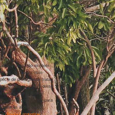
 queda do investimento
ar. Nem sequer há
s governos latino-
vel em qualquer quadro
a qualquer trabalhador, que
aís.
ao contrário, não existem
ração de riqueza mais
écie de proibição de tratar
dor
, quando o ex-presidente
a herança de grandes
levaram o grito ao céu para
mente as aboliu para
 na
ditadura argentina
,