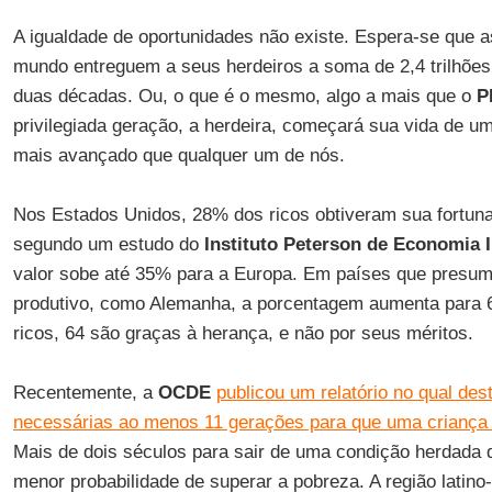
A igualdade de oportunidades não existe. Espera-se que 
mundo entreguem a seus herdeiros a soma de 2,4 trilhões
duas décadas. Ou, o que é o mesmo, algo a mais que o
P
privilegiada geração, a herdeira, começará sua vida de um
mais avançado que qualquer um de nós.
Nos Estados Unidos, 28% dos ricos obtiveram sua fortun
segundo um estudo do
Instituto Peterson de Economia I
valor sobe até 35% para a Europa. Em países que presum
produtivo, como Alemanha, a porcentagem aumenta para 
ricos, 64 são graças à herança, e não por seus méritos.
Recentemente, a
OCDE
publicou um relatório no qual de
necessárias ao menos 11 gerações para que uma criança 
Mais de dois séculos para sair de uma condição herdada 
menor probabilidade de superar a pobreza. A região latin