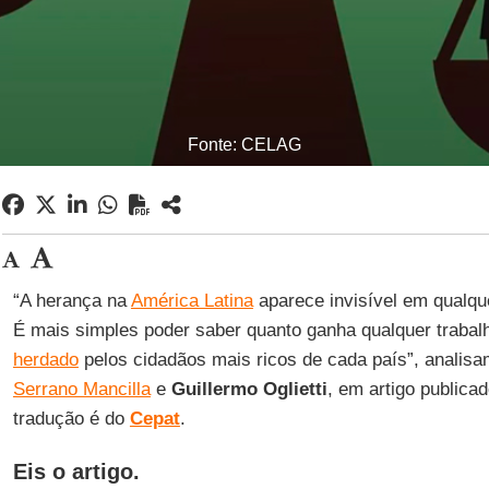
Fonte: CELAG
“A herança na
América Latina
aparece invisível em qualq
É mais simples poder saber quanto ganha qualquer trabal
herdado
pelos cidadãos mais ricos de cada país”, analis
Serrano Mancilla
e
Guillermo Oglietti
, em artigo publica
tradução é do
Cepat
.
Eis o artigo.