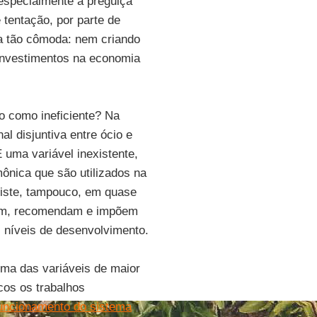
especialmente à preguiça
 tentação, por parte de
ma tão cômoda: nem criando
investimentos na economia
to como ineficiente? Na
onal disjuntiva entre ócio e
 uma variável inexistente,
nica que são utilizados na
xiste, tampouco, em quase
 fim, recomendam e impõem
 níveis de desenvolvimento.
uma das variáveis de maior
cos os trabalhos
uncionamento do sistema