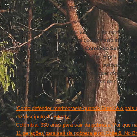
quando em 1976 revogou as normativas sobre a herança p
financistas.
Na
América Latina
, atualmente, tais tipos de normas só 
Venezuela
,
Chile
e
Brasil
, com alíquotas muito inferior
40% dos
Estados Unidos
, 50% da
Coreia do Sul
e 55% 
pode ser abordada como se fosse um éter. É preciso conhe
caracterizá-la, repensá-la e desenhar uma política econô
que contribua sendo mais efetiva em qualquer modelo de
que deixe de ser um obstáculo ao progresso de nossa Amé
Leia mais
'Como defender meritocracia quando Brasil é o país
diz discípulo de Piketty
Colômbia. 330 anos para sair da pobreza. Por que n
11 gerações para sair da pobreza e no Chile 6. No Br