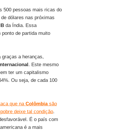
as 500 pessoas mais ricas do
 de dólares nas próximas
IB
da Índia. Essa
 ponto de partida muito
a graças a heranças,
nternacional
. Este mesmo
em ter um capitalismo
64%. Ou seja, de cada 100
staca que na
Colômbia
são
pobre deixe tal condição
.
desfavorável. É o país com
o-americana é a mais