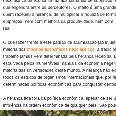
neoclássica da economia faz aos sistemas de subsídios, 
que engendra entre os perceptores. O efeito é uma grande
quem recebeu a herança, de multiplicar a riqueza de for
empregos, nem com melhora da produtividade, nem com 
real.
O que fazer frente a este padrão de acumulação tão injus
maioria dos
modelos econômicos neoclássicos
, a tradici
trabalho jamais vem determinada pela herança recebida. É
esquivada pelos inumeráveis manuais da economia hegemô
maioria das universidades deste mundo. A herança não e
todos os estudos de organismos internacionais que, por
determinadas políticas econômicas para conquistar certos
A herança fica fora da política econômica, apesar de ser 
influência na ordem econômica de qualquer país. São pou
acadêmicos que relacionam os níveis de herança com o
f