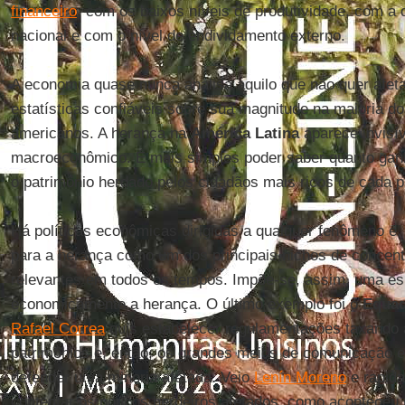
financeiro
, com os baixos níveis de produtividade, com a
nacional e com o nível de endividamento externo.
A economia quase nunca analisa aquilo que não quer afet
estatísticas confiáveis sobre sua magnitude na maioria do
americanos. A herança na
América Latina
aparece invisí
macroeconômico. É mais simples poder saber quanto ganh
o patrimônio herdado pelos cidadãos mais ricos de cada p
Há políticas econômicas dirigidas a qualquer fenômeno e, 
para a herança como um dos principais nichos de concent
relevantes em todos os tempos. Impõe-se, assim, uma esp
economicamente a herança. O último exemplo foi o
Equa
Rafael Correa
quis estabelecer regulamentações taxando 
patrimônios e, então, os grandes meios de comunicação e
defender uma minoria afetada. Veio
Lenín Moreno
e rapida
contentar os poucos herdeiros afetados, como aconteceu