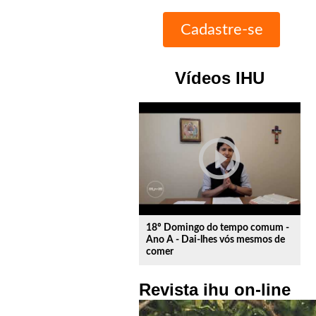
Vídeos IHU
play_circle_outline
18º Domingo do tempo comum -
Ano A - Dai-lhes vós mesmos de
comer
Revista ihu on-line