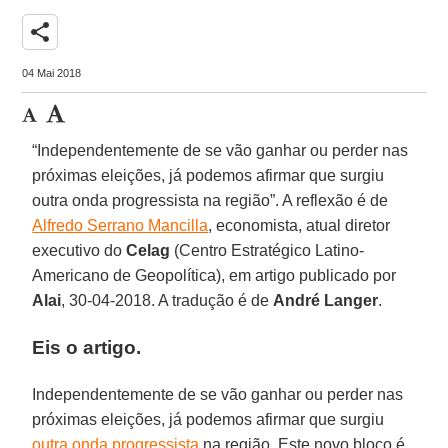
share
04 Mai 2018
“Independentemente de se vão ganhar ou perder nas
próximas eleições, já podemos afirmar que surgiu
outra onda progressista na região”. A reflexão é de
Alfredo Serrano Mancilla
, economista, atual diretor
executivo do
Celag
(Centro Estratégico Latino-
Americano de Geopolítica), em artigo publicado por
Alai
, 30-04-2018. A tradução é de
André Langer
.
Eis o artigo.
Independentemente de se vão ganhar ou perder nas
próximas eleições, já podemos afirmar que surgiu
outra onda progressista
na região. Este novo bloco é