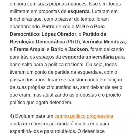
embora com suas próprias nuances. Isso sim: todos
militaram em propostas de
esquerda
. Lutaram em
trincheiras que, com o passar do tempo, foram
abandonando.
Petro
deixou o
M19
e o
Polo
Democrático
;
López Obrador
, o
Partido da
Revolução Democrática
(PRD);
Verónika Mendoza
,
a
Frente Ampla
; e
Boric
e
Jackson
, foram deixando
para trás os espaços da
esquerda universitária
para
dar o salto para a política nacional. Ou seja, todos
tiveram um ponto de partida na esquerda e, com o
passar dos anos, foram se transformando em função
de suas próprias circunstâncias, sem deixar de ser o
que eram, mas atualizando as propostas e o projeto
político que agora defendem.
4) Evoluem para um
campo político progressista
ainda em construção. Ainda é muito cedo para
espartilhá-los e para rotulá-los. O desenlace