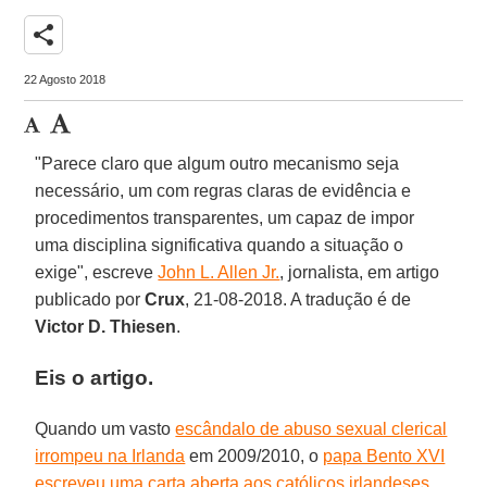
share
22 Agosto 2018
"Parece claro que algum outro mecanismo seja
necessário, um com regras claras de evidência e
procedimentos transparentes, um capaz de impor
uma disciplina significativa quando a situação o
exige", escreve
John L. Allen Jr.
, jornalista, em artigo
publicado por
Crux
, 21-08-2018. A tradução é de
Victor D. Thiesen
.
Eis o artigo.
Quando um vasto
escândalo de abuso sexual clerical
irrompeu na Irlanda
em 2009/2010, o
papa Bento XVI
escreveu uma carta aberta aos católicos irlandeses
,