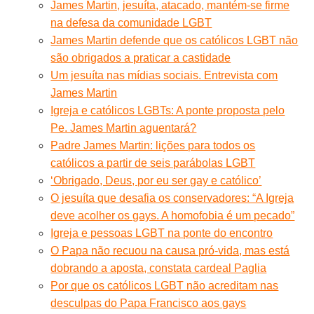
James Martin, jesuíta, atacado, mantém-se firme
na defesa da comunidade LGBT
James Martin defende que os católicos LGBT não
são obrigados a praticar a castidade
Um jesuíta nas mídias sociais. Entrevista com
James Martin
Igreja e católicos LGBTs: A ponte proposta pelo
Pe. James Martin aguentará?
Padre James Martin: lições para todos os
católicos a partir de seis parábolas LGBT
‘Obrigado, Deus, por eu ser gay e católico’
O jesuíta que desafia os conservadores: “A Igreja
deve acolher os gays. A homofobia é um pecado”
Igreja e pessoas LGBT na ponte do encontro
O Papa não recuou na causa pró-vida, mas está
dobrando a aposta, constata cardeal Paglia
Por que os católicos LGBT não acreditam nas
desculpas do Papa Francisco aos gays