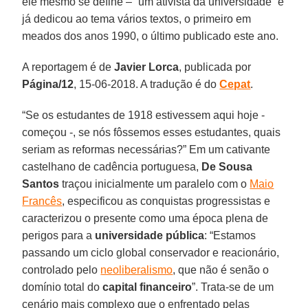
ele mesmo se define – “um ativista da universidade” e
já dedicou ao tema vários textos, o primeiro em
meados dos anos 1990, o último publicado este ano.
A reportagem é de
Javier Lorca
, publicada por
Página/12
, 15-06-2018. A tradução é do
Cepat
.
“Se os estudantes de 1918 estivessem aqui hoje -
começou -, se nós fôssemos esses estudantes, quais
seriam as reformas necessárias?” Em um cativante
castelhano de cadência portuguesa,
De Sousa
Santos
traçou inicialmente um paralelo com o
Maio
Francês
, especificou as conquistas progressistas e
caracterizou o presente como uma época plena de
perigos para a
universidade pública
: “Estamos
passando um ciclo global conservador e reacionário,
controlado pelo
neoliberalismo
, que não é senão o
domínio total do
capital financeiro
”. Trata-se de um
cenário mais complexo que o enfrentado pelas